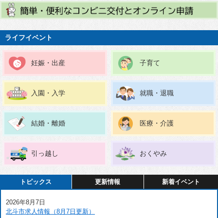
ライフイベント
妊娠・出産
子育て
入園・入学
就職・退職
結婚・離婚
医療・介護
引っ越し
おくやみ
トピックス
更新情報
新着イベント
2026年8月7日
北斗市求人情報（8月7日更新）