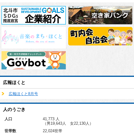
広報ほくと
広報ほくと8月号
人のうごき
人口
41,773 人
（男19,643人 女22,130人）
世帯数
22,024世帯