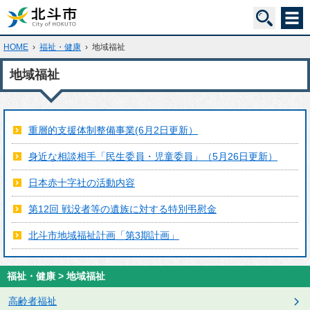
HOME
›
福祉・健康
›
地域福祉
地域福祉
重層的支援体制整備事業(6月2日更新）
身近な相談相手「民生委員・児童委員」（5月26日更新）
日本赤十字社の活動内容
第12回 戦没者等の遺族に対する特別弔慰金
北斗市地域福祉計画「第3期計画」
福祉・健康 > 地域福祉
高齢者福祉