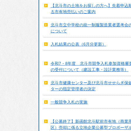
援
【北斗市の土地をお探しの方へ】先着申込
ごみ・リサイクル
る市有地売払いのご案内
補助制度
環境・衛生
北斗市立中学校の統一制服製造業者選考会
公共交通
について
コミュニティ
入札結果の公表（6月分更新）
住まい・建築・河
川・道路
令和7・8年度 北斗市競争入札参加資格審
上下水道
の受付について（建設工事・設計業務等）
情報化推進
北斗市健康センター及び北斗市せせらぎ保
多様な性の取り組
ターの指定管理者の決定
み
一般競争入札の実施
物価高騰等対策生
活支援事業
【公募終了】新函館北斗駅前市有地（商業
区）売却に係る立地企業公募型プロポーザ