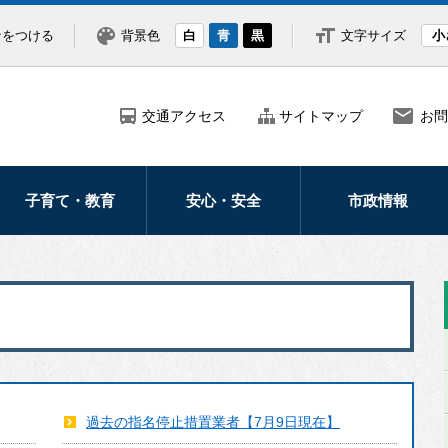
なをつける
背景色
白
青
黒
文字サイズ
小
交通アクセス
サイトマップ
お問
子育て・教育
安心・安全
市政情報
妊娠・出産
防災
市の紹介・概要
子どもの健康医療
災害
市長の部屋
子育て支援
防犯
ふるさと納税
学校・教育
救急・医療
北海道新幹線
交通安全
広報・広聴
過去の指名停止措置業者【7月9日現在】
北斗市議会