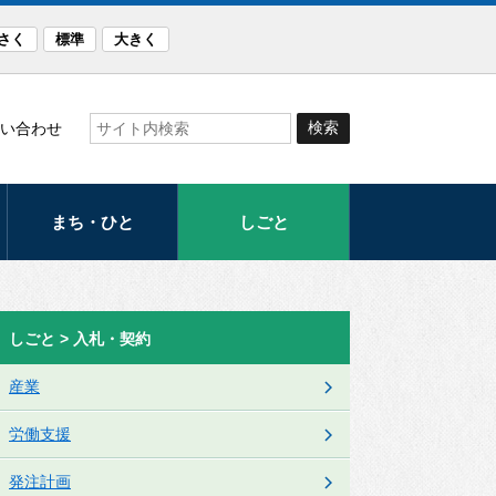
さく
標準
大きく
い合わせ
まち・ひと
しごと
観光
産業
まつり・イベント
労働支援
しごと > 入札・契約
スポーツ
発注計画
産業
文化
入札・契約
労働支援
音楽のまち・ほく
と
発注計画