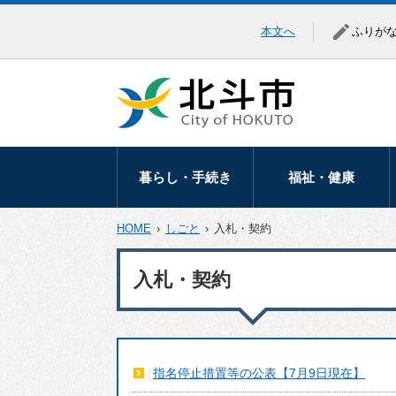
本文へ
ふりが
暮らし・手続き
福祉・健康
暮らしの相談
高齢者福祉
HOME
›
しごと
›
入札・契約
移住・定住
障がい福祉
入札・契約
届出・証明
医療助成
マイナンバー
健康づくり
税金
地域福祉
指名停止措置等の公表【7月9日現在】
保険・年金
生活保護・生活支