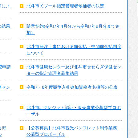
順によ
北斗市民プール指定管理者候補者の決定
選挙
主要な戦略・計画
の結果
随意契約(令和7年4月分から令和7年9月分まで追
行政改革
加）
人事・採用情報
北斗市発注工事における前金払・中間前金払制度
について
財政
統計
査申請
北斗市健康センター及び北斗市せせらぎ保健セン
ターの指定管理者募集結果
マイナンバー制度
健セン
令和7・8年度競争入札参加資格者名簿等の公表
個人情報保護
例規集
北斗市J-クレジット認証・販売事業公募型プロポ
自衛官募集
ーザル
用街
【公募募集】北斗市観光パンフレット制作業務
ル
公募型プロポーザル