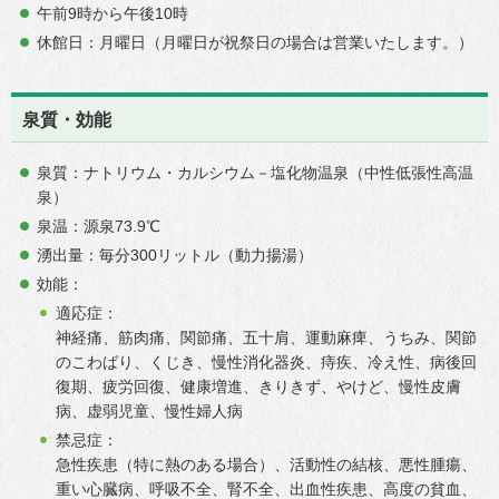
午前9時から午後10時
休館日：月曜日（月曜日が祝祭日の場合は営業いたします。）
泉質・効能
泉質：ナトリウム・カルシウム－塩化物温泉（中性低張性高温
泉）
泉温：源泉73.9℃
湧出量：毎分300リットル（動力揚湯）
効能：
適応症：
神経痛、筋肉痛、関節痛、五十肩、運動麻痺、うちみ、関節
のこわばり、くじき、慢性消化器炎、痔疾、冷え性、病後回
復期、疲労回復、健康増進、きりきず、やけど、慢性皮膚
病、虚弱児童、慢性婦人病
禁忌症：
急性疾患（特に熱のある場合）、活動性の結核、悪性腫瘍、
重い心臓病、呼吸不全、腎不全、出血性疾患、高度の貧血、