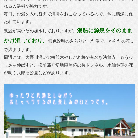
れる入浴料が魅力です。
毎日、お湯を入れ替えて清掃をおこなっているので、常に清潔に保
たれています。
湯船に源泉をそのまま
泉温が高いため加水しておりますが、
かけ流しており、
無色透明のさらりとした湯で、からだの芯ま
で温まります。
周辺には、大野川沿いの桜並木やしだれ桜で有名な法亀寺、もう少
し足を伸ばすと、松前藩戸切地陣屋跡の桜トンネル、水仙や蓮の花
が咲く八郎沼公園などがあります。