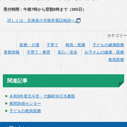
受付時間：午後7時から翌朝8時まで（365日）
詳しくは、北海道小児救急電話相談へ
カテゴリー
医療・介護
子育て
救急・医療
子どもの健康医療
更新情報
子育て・教育
安心・安全
お子さんの健康・医療
救急医療
関連記事
令和8年度北斗市・七飯町休日当番医
夜間急病センター
子どもの救急医療