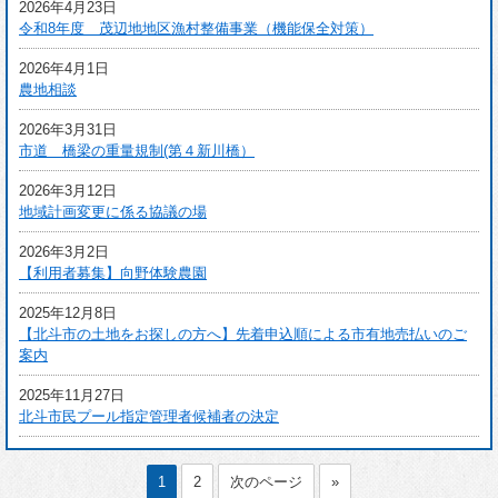
2026年4月23日
令和8年度 茂辺地地区漁村整備事業（機能保全対策）
2026年4月1日
農地相談
2026年3月31日
市道 橋梁の重量規制(第４新川橋）
2026年3月12日
地域計画変更に係る協議の場
2026年3月2日
【利用者募集】向野体験農園
2025年12月8日
【北斗市の土地をお探しの方へ】先着申込順による市有地売払いのご
案内
2025年11月27日
北斗市民プール指定管理者候補者の決定
1
2
次のページ
»