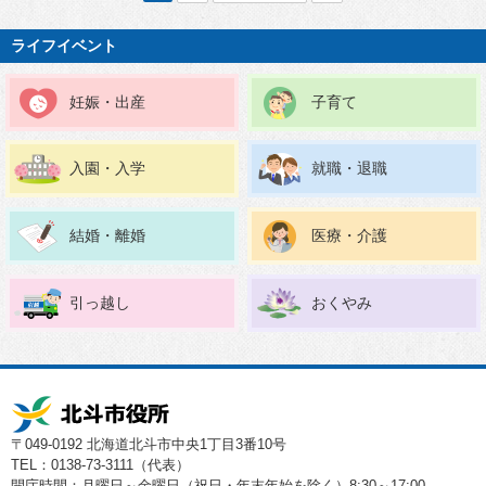
ライフイベント
妊娠・出産
子育て
入園・入学
就職・退職
結婚・離婚
医療・介護
引っ越し
おくやみ
〒049-0192 北海道北斗市中央1丁目3番10号
TEL：0138-73-3111（代表）
開庁時間：月曜日～金曜日（祝日・年末年始を除く）8:30～17:00