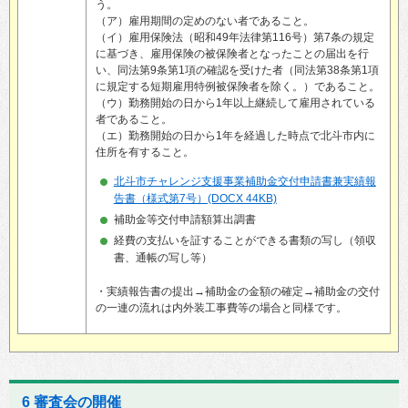
う。
（ア）雇用期間の定めのない者であること。
（イ）雇用保険法（昭和49年法律第116号）第7条の規定
に基づき、雇用保険の被保険者となったことの届出を行
い、同法第9条第1項の確認を受けた者（同法第38条第1項
に規定する短期雇用特例被保険者を除く。）であること。
（ウ）勤務開始の日から1年以上継続して雇用されている
者であること。
（エ）勤務開始の日から1年を経過した時点で北斗市内に
住所を有すること。
北斗市チャレンジ支援事業補助金交付申請書兼実績報
告書（様式第7号）(DOCX 44KB)
補助金等交付申請額算出調書
経費の支払いを証することができる書類の写し（領収
書、通帳の写し等）
・実績報告書の提出→補助金の金額の確定→補助金の交付
の一連の流れは内外装工事費等の場合と同様です。
6 審査会の開催