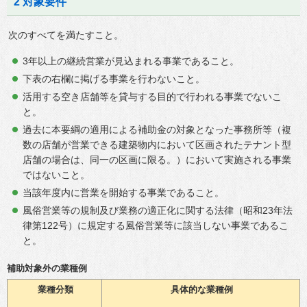
2 対象要件
次のすべてを満たすこと。
3年以上の継続営業が見込まれる事業であること。
下表の右欄に掲げる事業を行わないこと。
活用する空き店舗等を貸与する目的で行われる事業でないこ
と。
過去に本要綱の適用による補助金の対象となった事務所等（複
数の店舗が営業できる建築物内において区画されたテナント型
店舗の場合は、同一の区画に限る。）において実施される事業
ではないこと。
当該年度内に営業を開始する事業であること。
風俗営業等の規制及び業務の適正化に関する法律（昭和23年法
律第122号）に規定する風俗営業等に該当しない事業であるこ
と。
補助対象外の業種例
業種分類
具体的な業種例