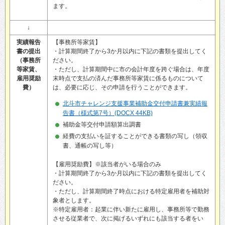
ます。
↓
実績報告
【事務所等家賃】
書の提出
・計算期間終了から3か月以内に下記の書類を提出してく
（事務所
ださい。
等家賃、
・ただし、計算期間中に市の会計年度を跨ぐ場合は、年度
雇用奨励
末時点で支払の済んだ事務所等家賃に係るものについて
費）
は、必要に応じ、その申請を行うことができます。
北斗市チャレンジ支援事業補助金交付申請書兼実績報
告書（様式第7号）(DOCX 44KB)
補助金等交付申請額算出調書
経費の支払いを証することができる書類の写し（領収
書、通帳の写し等）
【雇用奨励費】※該当者がいる場合のみ
・計算期間終了から3か月以内に下記の書類を提出してく
ださい。
・ただし、計算期間終了時点における特定雇用者を補助対
象者とします。
※特定雇用者：起業に伴い新たに雇用し、事務所等で勤務
させる従業者で、次に掲げるいずれにも該当する者をい