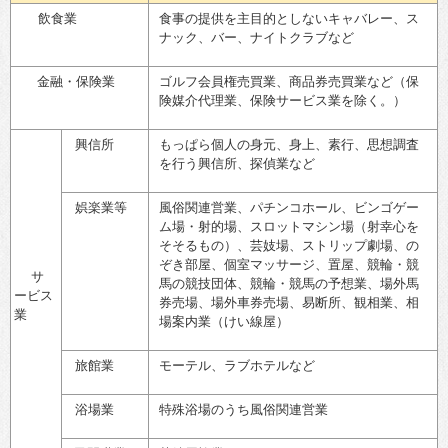
飲食業
食事の提供を主目的としないキャバレー、ス
ナック、バー、ナイトクラブなど
金融・保険業
ゴルフ会員権売買業、商品券売買業など（保
険媒介代理業、保険サービス業を除く。）
興信所
もっぱら個人の身元、身上、素行、思想調査
を行う興信所、探偵業など
娯楽業等
風俗関連営業、パチンコホール、ビンゴゲー
ム場・射的場、スロットマシン場（射幸心を
そそるもの）、芸妓場、ストリップ劇場、の
ぞき部屋、個室マッサージ、置屋、競輪・競
サ
馬の競技団体、競輪・競馬の予想業、場外馬
ービス
券売場、場外車券売場、易断所、観相業、相
業
場案内業（けい線屋）
旅館業
モーテル、ラブホテルなど
浴場業
特殊浴場のうち風俗関連営業