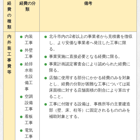
経
経費の分
備考
費
類
の
種
類
内
内装
北斗市内の2者以上の事業者から見積書を徴収
外
工事
し、より安価な事業者へ発注した工事に限
装
る。
外壁
工
工事
事業実施に直接必要となる経費に限る。
事
給排
事業計画認定審査会により認められた経費に
費
水衛
限る。
等
生設
店舗に使用する部分にかかる経費のみを対象
備工
とし、経費の分割が困難な工事については延
事
床面積に対する店舗面積の割合により算出す
空調
ること。
設備
工事に付随する設備は、事務所等の主要建造
工事
部（壁、床、柱等）に固定されるもののみを
看板
補助対象とする。
工事
電気
工事