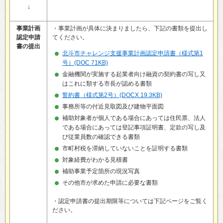
↓
事業計画
・事業計画が具体に決まりましたら、下記の書類を提出し
認定申請
てください。
書の提出
北斗市チャレンジ支援事業計画認定申請書（様式第1
号）(DOC 71KB)
金融機関が実施する起業者向け融資の契約書の写し又
はこれに類する市長が認める書類
誓約書（様式第2号）(DOCX 19.3KB)
事務所等の付近見取図及び建物平面図
補助対象者が個人である場合にあっては住民票、法人
である場合にあっては登記事項証明書、定款の写し及
び従業員数の確認できる書類
市町村税を滞納していないことを証明する書類
対象経費がわかる見積書
補助事業予定箇所の現況写真
その他市が求めた申請に必要な書類
・認定申請書の提出期限等については下記ページをご覧く
ださい。