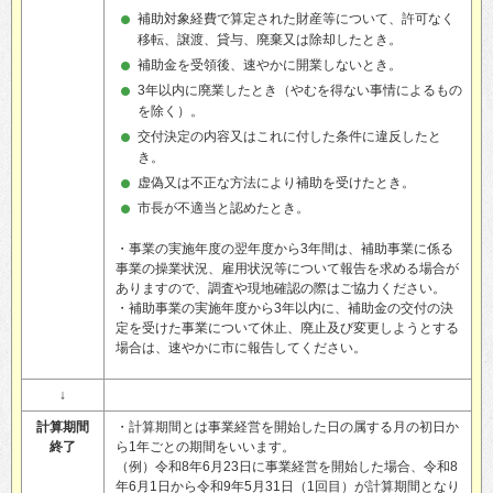
補助対象経費で算定された財産等について、許可なく
移転、譲渡、貸与、廃棄又は除却したとき。
補助金を受領後、速やかに開業しないとき。
3年以内に廃業したとき（やむを得ない事情によるもの
を除く）。
交付決定の内容又はこれに付した条件に違反したと
き。
虚偽又は不正な方法により補助を受けたとき。
市長が不適当と認めたとき。
・事業の実施年度の翌年度から3年間は、補助事業に係る
事業の操業状況、雇用状況等について報告を求める場合が
ありますので、調査や現地確認の際はご協力ください。
・補助事業の実施年度から3年以内に、補助金の交付の決
定を受けた事業について休止、廃止及び変更しようとする
場合は、速やかに市に報告してください。
↓
計算期間
・計算期間とは事業経営を開始した日の属する月の初日か
終了
ら1年ごとの期間をいいます。
（例）令和8年6月23日に事業経営を開始した場合、令和8
年6月1日から令和9年5月31日（1回目）が計算期間となり