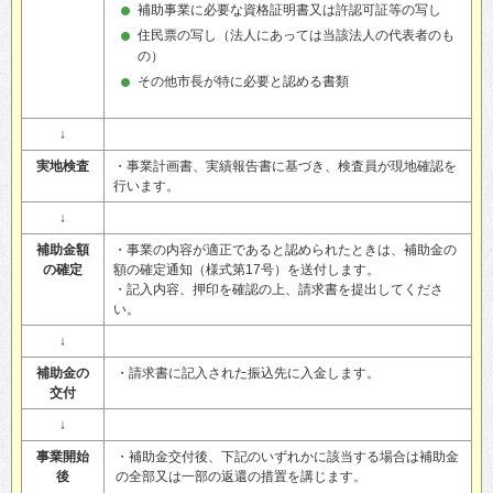
補助事業に必要な資格証明書又は許認可証等の写し
住民票の写し（法人にあっては当該法人の代表者のも
の）
その他市長が特に必要と認める書類
↓
実地検査
・事業計画書、実績報告書に基づき、検査員が現地確認を
行います。
↓
補助金額
・事業の内容が適正であると認められたときは、補助金の
の確定
額の確定通知（様式第17号）を送付します。
・記入内容、押印を確認の上、請求書を提出してくださ
い。
↓
補助金の
・請求書に記入された振込先に入金します。
交付
↓
事業開始
・補助金交付後、下記のいずれかに該当する場合は補助金
後
の全部又は一部の返還の措置を講じます。