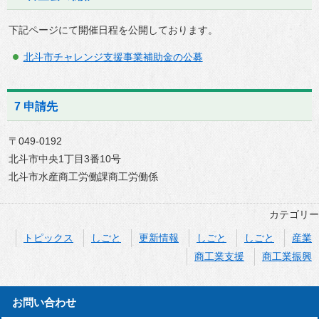
下記ページにて開催日程を公開しております。
北斗市チャレンジ支援事業補助金の公募
7 申請先
〒049-0192
北斗市中央1丁目3番10号
北斗市水産商工労働課商工労働係
カテゴリー
トピックス
しごと
更新情報
しごと
しごと
産業
商工業支援
商工業振興
お問い合わせ