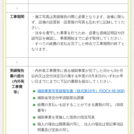
↓
工事期間
・施工写真は実績報告の際に必要となります。改修に限ら
ず、設備の設置前・設置後の写真も忘れずに記録してくだ
さい。
・法令を遵守した事業を行うため、必要な資格証明証や許
認可証を確認し、事業開始までに必ず取得してください。
・すべての経費の支払を完了した時点で工事期間の終了と
なります。
↓
実績報告
・内外装工事費等に係る補助事業が完了した日から3か月
書の提出
以内又は交付決定日の属する年度の3月末日のいずれか早
（内外装
い日までにまでに下記の書類を提出してください。
工事費
補助事業等実績報告書（様式第16号）(DOCX 48.3KB)
等）
補助金等交付申請額算出調書
経費の支払いを証することができる書類の写し（領収
書等）
補助事業を実施した箇所の現況写真
個人の場合は開業届の写し、法人の場合は登記事項証
明書及び定款の写し