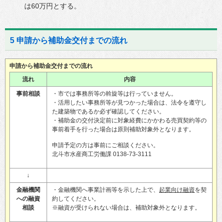
は60万円とする。
5 申請から補助金交付までの流れ
申請から補助金交付までの流れ
流れ
内容
事前相談
・市では事務所等の斡旋等は行っていません。
・活用したい事務所等が見つかった場合は、法令を遵守し
た建築物であるか必ず確認してください。
・補助金の交付決定前に対象経費にかかわる売買契約等の
事前着手を行った場合は原則補助対象外となります。
申請予定の方は事前にご相談ください。
北斗市水産商工労働課 0138-73-3111
↓
金融機関
・金融機関へ事業計画等を示した上で、
起業向け融資
を契
への融資
約してください。
相談
※融資が受けられない場合は、補助対象外となります。