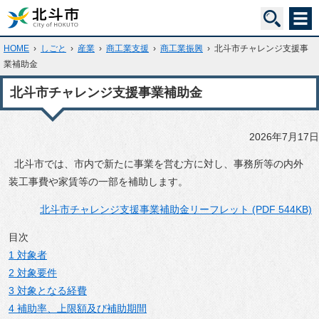
HOME
›
しごと
›
産業
›
商工業支援
›
商工業振興
›
北斗市チャレンジ支援事
業補助金
北斗市チャレンジ支援事業補助金
2026年7月17日
北斗市では、市内で新たに事業を営む方に対し、事務所等の内外
装工事費や家賃等の一部を補助します。
北斗市チャレンジ支援事業補助金リーフレット (PDF 544KB)
目次
1 対象者
2 対象要件
3 対象となる経費
4 補助率、上限額及び補助期間