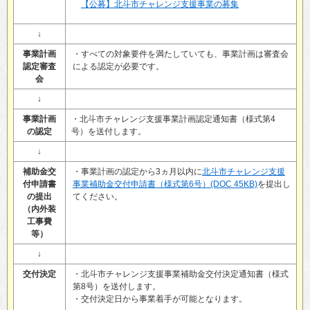
【公募】北斗市チャレンジ支援事業の募集
↓
事業計画
・すべての対象要件を満たしていても、事業計画は審査会
認定審査
による認定が必要です。
会
↓
事業計画
・北斗市チャレンジ支援事業計画認定通知書（様式第4
の認定
号）を送付します。
↓
補助金交
・事業計画の認定から3ヵ月以内に
北斗市チャレンジ支援
付申請書
事業補助金交付申請書（様式第6号）(DOC 45KB)
を提出し
の提出
てください。
（内外装
工事費
等）
↓
交付決定
・北斗市チャレンジ支援事業補助金交付決定通知書（様式
第8号）を送付します。
・交付決定日から事業着手が可能となります。