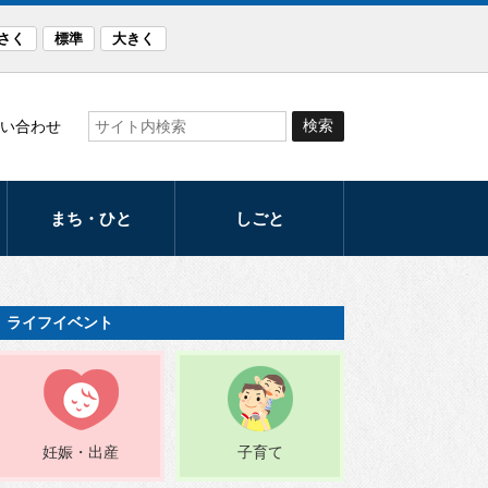
さく
標準
大きく
い合わせ
まち・ひと
しごと
観光
産業
まつり・イベント
労働支援
ライフイベント
スポーツ
発注計画
文化
入札・契約
音楽のまち・ほく
妊娠・出産
子育て
と