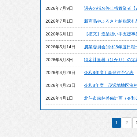
2026年7月9日
過去の指名停止措置業者【
2026年7月1日
新商品やふるさと納税返礼
2026年6月1日
【拡充】漁業担い手支援事
2026年5月14日
農業委員会(令和8年度日程
2026年5月8日
特定計量器（はかり）の定
2026年4月28日
令和8年度工事発注予定表
2026年4月23日
令和8年度 茂辺地地区漁
2026年4月1日
北斗市森林整備計画（令和
1
2