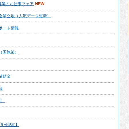
農業のお仕事フェア
選挙
企業立地（人流データ更新）
主要な戦略・計画
ポート情報
行政改革
人事・採用情報
財政
（国施策）
統計
マイナンバー制度
補助金
個人情報保護
録
例規集
新）
自衛官募集
月9日現在】