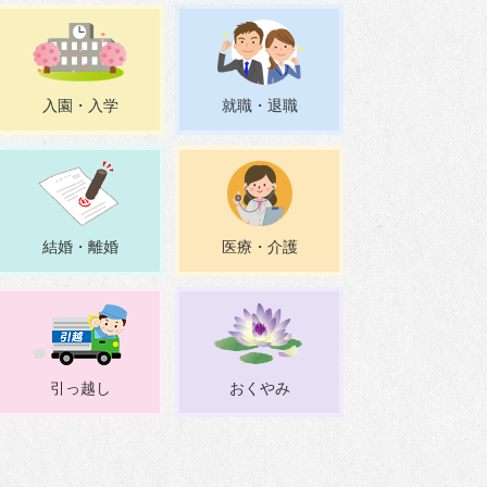
アクセスマップ
入園・入学
就職・退職
結婚・離婚
医療・介護
引っ越し
おくやみ