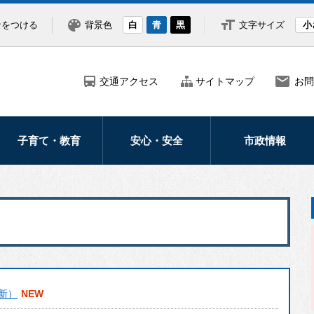
なをつける
背景色
白
青
黒
文字サイズ
小
交通アクセス
サイトマップ
お問
子育て・教育
安心・安全
市政情報
妊娠・出産
防災
市の紹介・概要
子どもの健康医療
災害
市長の部屋
子育て支援
防犯
ふるさと納税
学校・教育
救急・医療
北海道新幹線
交通安全
広報・広聴
新）
北斗市議会