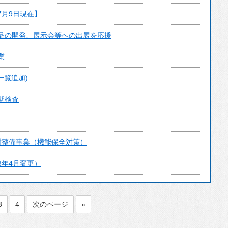
7月9日現在】
品の開発、展示会等への出展を応援
業
一覧追加)
期検査
村整備事業（機能保全対策）
8年4月変更）
3
4
次のページ
»