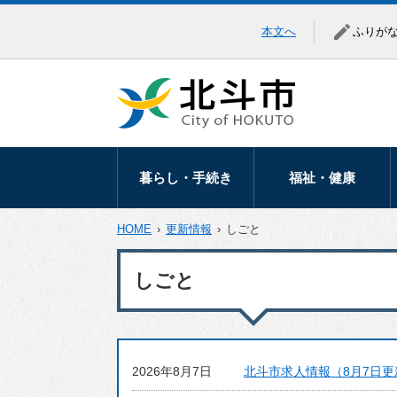
本文へ
ふりが
暮らし・手続き
福祉・健康
暮らしの相談
高齢者福祉
HOME
›
更新情報
›
しごと
移住・定住
障がい福祉
しごと
届出・証明
医療助成
マイナンバー
健康づくり
税金
地域福祉
2026年8月7日
北斗市求人情報（8月7日更
保険・年金
生活保護・生活支