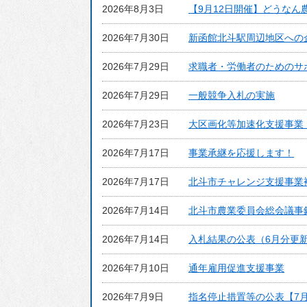
援
2026年8月3日
【9月12日開催】どうなん
ごみ・リサイクル
補助制度
2026年7月30日
新函館北斗駅周辺地区への
環境・衛生
2026年7月29日
求職者・労働者のためのサ
公共交通
コミュニティ
2026年7月29日
一般競争入札の実施
住まい・建築・河
2026年7月23日
大区画化等加速化支援事業
川・道路
2026年7月17日
事業承継を応援します！
上下水道
2026年7月17日
北斗市チャレンジ支援事業
情報化推進
多様な性の取り組
2026年7月14日
北斗市農業委員会総会議事
み
2026年7月14日
入札結果の公表（6月分更
物価高騰等対策生
活支援事業
2026年7月10日
通年雇用促進支援事業
2026年7月9日
指名停止措置等の公表【7