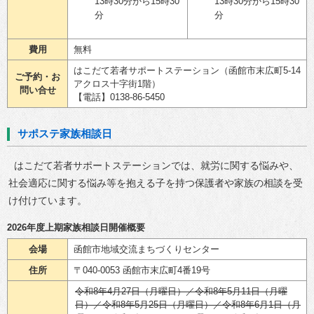
13時30分から15時30
13時30分から15時30
分
分
費用
無料
はこだて若者サポートステーション（函館市末広町5-14
ご予約・お
アクロス十字街1階）
問い合せ
【電話】0138-86-5450
サポステ家族相談日
はこだて若者サポートステーションでは、就労に関する悩みや、
社会適応に関する悩み等を抱える子を持つ保護者や家族の相談を受
け付けています。
2026年度上期家族相談日開催概要
会場
函館市地域交流まちづくりセンター
住所
〒040-0053 函館市末広町4番19号
令和8年4月27日（月曜日）／令和8年5月11日（月曜
日）／令和8年5月25日（月曜日）／令和8年6月1日（月