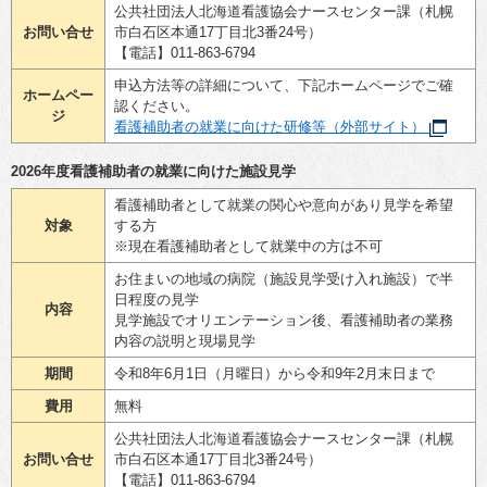
公共社団法人北海道看護協会ナースセンター課（札幌
お問い合せ
市白石区本通17丁目北3番24号）
【電話】011-863-6794
申込方法等の詳細について、下記ホームページでご確
ホームペー
認ください。
ジ
看護補助者の就業に向けた研修等（外部サイト）
2026年度看護補助者の就業に向けた施設見学
看護補助者として就業の関心や意向があり見学を希望
対象
する方
※現在看護補助者として就業中の方は不可
お住まいの地域の病院（施設見学受け入れ施設）で半
日程度の見学
内容
見学施設でオリエンテーション後、看護補助者の業務
内容の説明と現場見学
期間
令和8年6月1日（月曜日）から令和9年2月末日まで
費用
無料
公共社団法人北海道看護協会ナースセンター課（札幌
お問い合せ
市白石区本通17丁目北3番24号）
【電話】011-863-6794