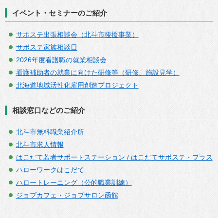
イベント・セミナーのご紹介
サポステ出張相談会（北斗市後援事業）
サポステ家族相談日
2026年度看護職の就業相談会
看護補助者の就業に向けた研修等（研修、施設見学）
北海道地域活性化雇用創造プロジェクト
相談窓口などのご紹介
北斗市無料職業紹介所
北斗市求人情報
はこだて若者サポートステーション / はこだてサポステ・プラス
ハローワークはこだて
ハロートレーニング（公的職業訓練）
ジョブカフェ・ジョブサロン函館