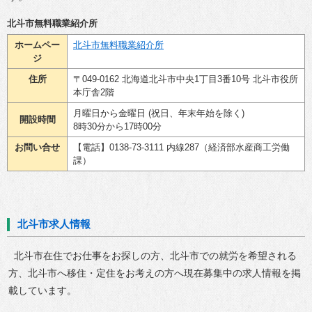
北斗市無料職業紹介所
ホームペー
北斗市無料職業紹介所
ジ
住所
〒049-0162 北海道北斗市中央1丁目3番10号 北斗市役所
本庁舎2階
月曜日から金曜日 (祝日、年末年始を除く)
開設時間
8時30分から17時00分
お問い合せ
【電話】0138-73-3111 内線287（経済部水産商工労働
課）
北斗市求人情報
北斗市在住でお仕事をお探しの方、北斗市での就労を希望される
方、北斗市へ移住・定住をお考えの方へ現在募集中の求人情報を掲
載しています。