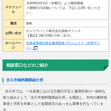
令和8年9月3日（木曜日）より随時開催
スケジュー
※開催日の詳細については、下記にお問い合くださ
ル
い。
費用
無料
キャリアバンク株式会社函館オフィス
お問い合せ
【電話】090-3398-1745（石川）
ホームペー
北海道地域活性化雇用創造プロジェクト（外部サイ
ジ
ト）
相談窓口などのご紹介
北斗市無料職業紹介所
北斗市では、一次産業における労働力不足と雇用対策の一体的な
取り組みとして「北斗市無料職業紹介所」を開設し、市内の農林漁
業者と市民を対象とした短期就労のあっせん業務を行なっていま
す。