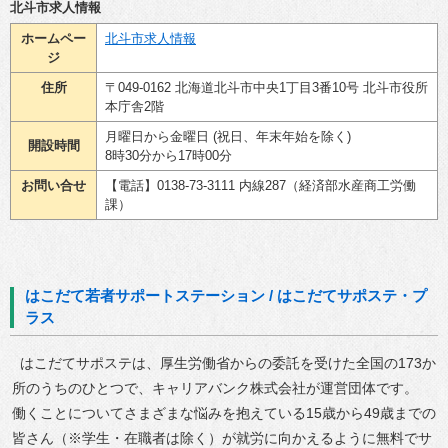
北斗市求人情報
ホームペー
北斗市求人情報
ジ
住所
〒049-0162 北海道北斗市中央1丁目3番10号 北斗市役所
本庁舎2階
月曜日から金曜日 (祝日、年末年始を除く)
開設時間
8時30分から17時00分
お問い合せ
【電話】0138-73-3111 内線287（経済部水産商工労働
課）
はこだて若者サポートステーション / はこだてサポステ・プ
ラス
はこだてサポステは、厚生労働省からの委託を受けた全国の173か
所のうちのひとつで、キャリアバンク株式会社が運営団体です。
働くことについてさまざまな悩みを抱えている15歳から49歳までの
皆さん（※学生・在職者は除く）が就労に向かえるように無料でサ