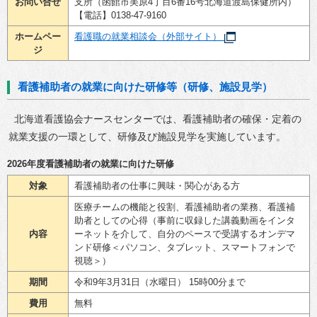
お問い合せ
支所（函館市美原4丁目6番16号北海道渡島保健所内）
【電話】0138-47-9160
ホームペー
看護職の就業相談会（外部サイト）
ジ
看護補助者の就業に向けた研修等（研修、施設見学）
北海道看護協会ナースセンターでは、看護補助者の確保・定着の
就業支援の一環として、研修及び施設見学を実施しています。
2026年度看護補助者の就業に向けた研修
対象
看護補助者の仕事に興味・関心がある方
医療チームの機能と役割、看護補助者の業務、看護補
助者としての心得（事前に収録した講義動画をインタ
内容
ーネットを介して、自分のペースで受講するオンデマ
ンド研修＜パソコン、タブレット、スマートフォンで
視聴＞）
期間
令和9年3月31日（水曜日） 15時00分まで
費用
無料