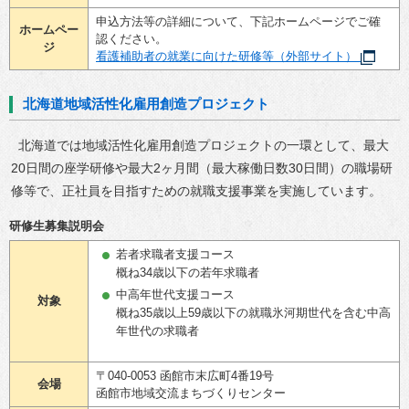
申込方法等の詳細について、下記ホームページでご確
ホームペー
認ください。
ジ
看護補助者の就業に向けた研修等（外部サイト）
北海道地域活性化雇用創造プロジェクト
北海道では地域活性化雇用創造プロジェクトの一環として、最大
20日間の座学研修や最大2ヶ月間（最大稼働日数30日間）の職場研
修等で、正社員を目指すための就職支援事業を実施しています。
研修生募集説明会
若者求職者支援コース
概ね34歳以下の若年求職者
中高年世代支援コース
対象
概ね35歳以上59歳以下の就職氷河期世代を含む中高
年世代の求職者
〒040-0053 函館市末広町4番19号
会場
函館市地域交流まちづくりセンター