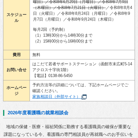
曜日）／令和8年6月29日（月曜日）／令和8年7月9日
（木曜日）／令和8年7月21日（火曜日）
／令和8年8月4
日（火曜日）／令和8年8月24日（月曜日）／令和8年9
スケジュー
月7日（月曜日）／令和8年9月24日（木曜日）
ル
毎月2回（予約制）
（1）13時30分から14時30分まで
（2）15時00分から16時00分まで
費用
無料
はこだて若者サポートステーション（函館市末広町5-14
お問い合せ
アクロス十字街1階）
【電話】0138-86-5450
予約方法等の詳細については、下記ホームページでご
ホームペー
確認ください。
ジ
家族相談日（外部サイト）
2026年度看護職の就業相談会
地域の保健・医療・福祉関係に勤務する看護職員の確保が重要な
課題になっている今、看護職の専門相談員が再就職へのお手伝いを