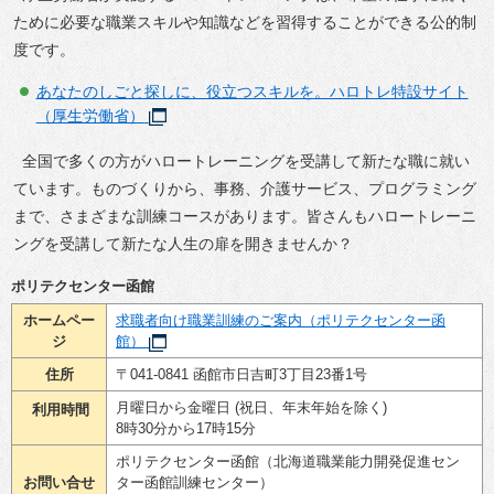
ために必要な職業スキルや知識などを習得することができる公的制
度です。
あなたのしごと探しに、役立つスキルを。ハロトレ特設サイト
（厚生労働省）
全国で多くの方がハロートレーニングを受講して新たな職に就い
ています。ものづくりから、事務、介護サービス、プログラミング
まで、さまざまな訓練コースがあります。皆さんもハロートレーニ
ングを受講して新たな人生の扉を開きませんか？
ポリテクセンター函館
ホームペー
求職者向け職業訓練のご案内（ポリテクセンター函
ジ
館）
住所
〒041-0841 函館市日吉町3丁目23番1号
月曜日から金曜日 (祝日、年末年始を除く)
利用時間
8時30分から17時15分
ポリテクセンター函館（北海道職業能力開発促進セン
お問い合せ
ター函館訓練センター）