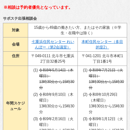
※相談は予約者優先となっています。
サポステ出張相談会
15歳から49歳の働きたい方、またはその家族（※学
対象
生・在職中は除く）
七重浜住民センター れい
本町住民センター（多目
会場
んぼー（第2会議室）
的室2）
住所
〒049-0111 北斗市七重浜
〒041-1201 北斗市本町1
2丁目32番25号
丁目1番1号
令和8年5月14日（木
令和8年7月21日（火
曜日）
曜日）
13時30分から15時30
13時30分から15時30
分
分
令和8年9月10日（木
令和8年10月29日
曜日）
（木曜日）
年間スケジ
13時30分から15時30
13時30分から15時30
ュール
分
分
令和9年2月16日（火
令和9年1月12日（火
曜日）
曜日）