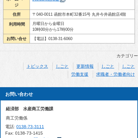
ジ
住所
〒040-0011 函館市本町32番15号 丸井今井函館店4階
月曜日から金曜日
利用時間
10時00分から17時00分
お問い合せ
【電話】0138-31-6060
カテゴリー
トピックス
しごと
更新情報
しごと
しごと
労働支援
求職者・労働者向け
お問い合わせ
経済部 水産商工労働課
商工労働係
電話:
0138-73-3111
Fax:
0138-73-1415