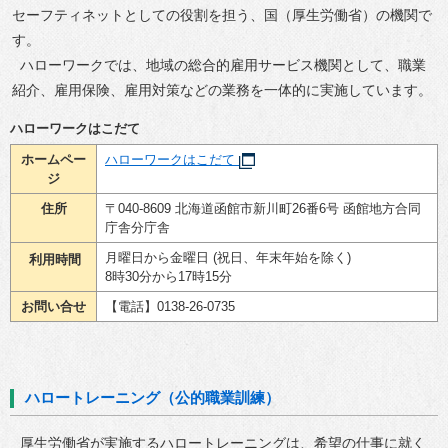
セーフティネットとしての役割を担う、国（厚生労働省）の機関で
す。
ハローワークでは、地域の総合的雇用サービス機関として、職業
紹介、雇用保険、雇用対策などの業務を一体的に実施しています。
ハローワークはこだて
ホームペー
ハローワークはこだて
ジ
住所
〒040-8609 北海道函館市新川町26番6号 函館地方合同
庁舎分庁舎
月曜日から金曜日 (祝日、年末年始を除く)
利用時間
8時30分から17時15分
お問い合せ
【電話】0138-26-0735
ハロートレーニング（公的職業訓練）
厚生労働省が実施するハロートレーニングは、希望の仕事に就く