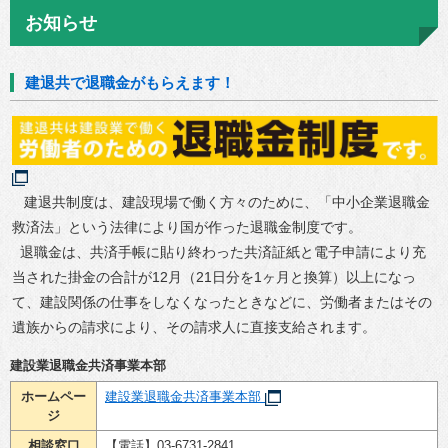
お知らせ
建退共で退職金がもらえます！
建退共制度は、建設現場で働く方々のために、「中小企業退職金
救済法」という法律により国が作った退職金制度です。
退職金は、共済手帳に貼り終わった共済証紙と電子申請により充
当された掛金の合計が12月（21日分を1ヶ月と換算）以上になっ
て、建設関係の仕事をしなくなったときなどに、労働者またはその
遺族からの請求により、その請求人に直接支給されます。
建設業退職金共済事業本部
ホームペー
建設業退職金共済事業本部
ジ
相談窓口
【電話】03-6731-2841