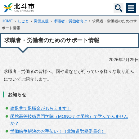
HOME
›
しごと
›
労働支援
›
求職者・労働者向け
›
求職者・労働者のためのサ
ポート情報
求職者・労働者のためのサポート情報
2026年7月29日
求職者・労働者の皆様へ、国や道などが行っている様々な取り組み
についてご紹介します。
お知らせ
建退共で退職金がもらえます！
函館高等技術専門学院（MONOテク函館）で学んでみません
か？
労働紛争解決のお手伝い！（北海道労働委員会）