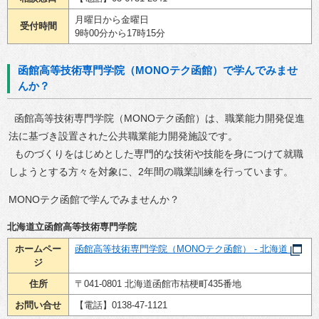
月曜日から金曜日
受付時間
9時00分から17時15分
函館高等技術専門学院（MONOテク函館）で学んでみませ
んか？
函館高等技術専門学院（MONOテク函館）は、職業能力開発促進
法に基づき設置された公共職業能力開発施設です。
ものづくりをはじめとした​​専門的な技術や技能を身につけて就職
しようとする方々​​を対象に、2年間の職業訓練を行っています。
MONOテク函館で学んでみませんか？
北海道立函館高等技術専門学院
ホームペー
函館高等技術専門学院（MONOテク函館） - 北海道
ジ
住所
〒041-0801 北海道函館市桔梗町435番地
お問い合せ
【電話】0138-47-1121