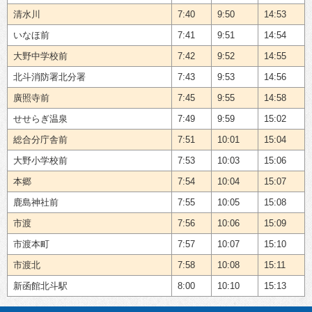
清水川
7:40
9:50
14:53
いなほ前
7:41
9:51
14:54
大野中学校前
7:42
9:52
14:55
北斗消防署北分署
7:43
9:53
14:56
廣照寺前
7:45
9:55
14:58
せせらぎ温泉
7:49
9:59
15:02
総合分庁舎前
7:51
10:01
15:04
大野小学校前
7:53
10:03
15:06
本郷
7:54
10:04
15:07
鹿島神社前
7:55
10:05
15:08
市渡
7:56
10:06
15:09
市渡本町
7:57
10:07
15:10
市渡北
7:58
10:08
15:11
新函館北斗駅
8:00
10:10
15:13