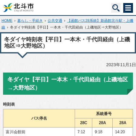
HOME
›
暮らし・手続き
›
公共交通
›
【函館バス28系統】新函館北斗駅・上磯
線
›
冬ダイヤ時刻表【平日】一本木・千代田経由（上磯地区⇒大野地区）
冬ダイヤ時刻表【平日】一本木・千代田経由（上磯
地区⇒大野地区）
2023年11月1日
冬ダイヤ【平日】一本木・千代田経由（上磯地区
→大野地区）
時刻表
系統番号
バス停名
28C
28A
28A
富川会館前
7:12
9:18
14:20