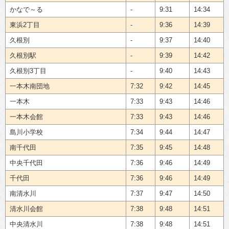
かなで～る
-
9:31
14:34
東浜2丁目
-
9:36
14:39
久根別
-
9:37
14:40
久根別駅
-
9:39
14:42
久根別3丁目
-
9:40
14:43
一本木南団地
7:32
9:42
14:45
一本木
7:33
9:43
14:46
一本木会館
7:33
9:43
14:46
島川小学校
7:34
9:44
14:47
南千代田
7:35
9:45
14:48
中央千代田
7:36
9:46
14:49
千代田
7:36
9:46
14:49
南清水川
7:37
9:47
14:50
清水川会館
7:38
9:48
14:51
中央清水川
7:38
9:48
14:51