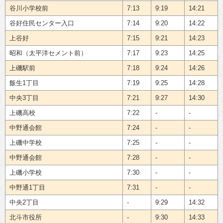
谷川小学校前
7:13
9:19
14:21
谷好住民センター入口
7:14
9:20
14:22
上谷好
7:15
9:21
14:23
昭和（太平洋セメント前）
7:17
9:23
14:25
上磯駅前
7:18
9:24
14:26
飯生1丁目
7:19
9:25
14:28
中央3丁目
7:21
9:27
14:30
上磯高校
7:22
-
-
中野通会館
7:24
-
-
上磯中学校
7:25
-
-
中野通会館
7:28
-
-
上磯小学校
7:30
-
-
中野通1丁目
7:31
-
-
中央2丁目
-
9:29
14:32
北斗市役所
-
9:30
14:33