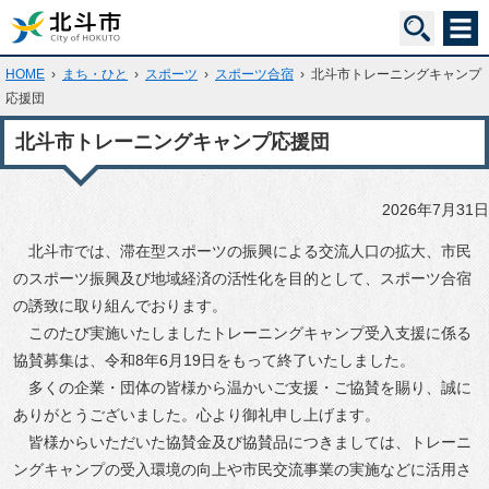
HOME
›
まち・ひと
›
スポーツ
›
スポーツ合宿
›
北斗市トレーニングキャンプ
応援団
北斗市トレーニングキャンプ応援団
2026年7月31日
北斗市では、滞在型スポーツの振興による交流人口の拡大、市民
のスポーツ振興及び地域経済の活性化を目的として、スポーツ合宿
の誘致に取り組んでおります。
このたび実施いたしましたトレーニングキャンプ受入支援に係る
協賛募集は、令和8年6月19日をもって終了いたしました。
多くの企業・団体の皆様から温かいご支援・ご協賛を賜り、誠に
ありがとうございました。心より御礼申し上げます。
皆様からいただいた協賛金及び協賛品につきましては、トレーニ
ングキャンプの受入環境の向上や市民交流事業の実施などに活用さ