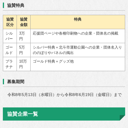
協賛特典
協賛
協賛
特典
区分
金額
シル
3万
応援団ページや各種印刷物への企業・団体名の掲載
バー
円
ゴー
5万
シルバー特典＋北斗市運動公園への企業・団体名入り
ルド
円
ののぼりやパネルの掲出
プラ
10万
ゴールド特典＋グッズ他
チナ
円
募集期間
令和8年5月13日（水曜日）から令和8年6月19日（金曜日）まで
協賛企業一覧