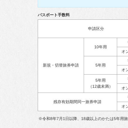
パスポート手数料
申請区分
10年用
オ
新規・切替旅券申請
5年用
オ
5年用
（12歳未満）
オ
残存有効期間同一旅券申請
オ
※令和8年7月1日以降、18歳以上のかたは5年用