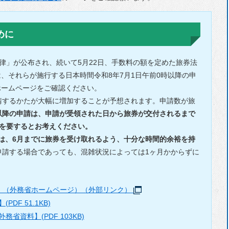
選挙
めに
主要な戦略・計画
行政改革
法律」が公布され、続いて5月22日、手数料の額を定めた旅券法
人事・採用情報
、それらが施行する日本時間令和8年7月1日午前0時以降の申
ホームページをご確認ください。
財政
請するかたが大幅に増加することが予想されます。申請数が旅
統計
日以降の申請は、申請が受領された日から旅券が交付されるまで
月を要するとお考えください。
マイナンバー制度
は、6月までに旅券を受け取れるよう、十分な時間的余裕を持
個人情報保護
申請する場合であっても、混雑状況によっては1ヶ月かからずに
例規集
自衛官募集
）（外務省ホームページ）（外部リンク）
F 51.1KB)
資料】(PDF 103KB)