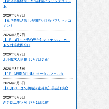
【意見募集結果】水防計画パブリックコメン
アクセスマップ
ト
2026年8月7日
【意見募集結果】地域防災計画パブリックコ
メント
2026年8月7日
【8月13日まで予約受付】マイナンバーカー
ド交付等夜間窓口
2026年8月7日
北斗市求人情報（8月7日更新）
2026年8月5日
【9月13日開催】北斗オータムフェスタ
2026年8月5日
【８月21日まで初級講座募集】英会話講座
2026年8月5日
新幹線工事状況（7月1日現在）