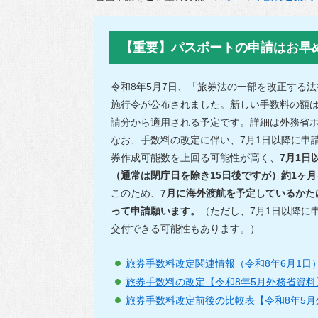
援
ごみ・リサイクル
補助制度
環境・衛生
【重要】パスポートの申請はお早
公共交通
令和8年5月7日、「旅券法の一部を改正する
コミュニティ
施行令が公布されました。新しい手数料の額は
請分から適用される予定です。詳細は外務省
住まい・建築・河
川・道路
なお、手数料の改定に伴い、7月1日以降に申
券作成可能数を上回る可能性が高く、
7月1
上下水道
（通常は閉庁日を除き15日後ですが）約1ヶ
情報化推進
このため、
7月に海外渡航を予定しているかた
って申請願います。
（ただし、7月1日以降に
多様な性の取り組
交付できる可能性もあります。）
み
物価高騰等対策生
旅券手数料改定関連情報（令和8年6月1日
活支援事業
旅券手数料の改定【令和8年5月外務省資料】(PD
旅券手数料改定前後の比較表【令和8年5月外務省