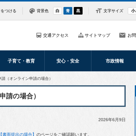
なをつける
背景色
白
青
黒
文字サイズ
小
交通アクセス
サイトマップ
お問
子育て・教育
安心・安全
市政情報
妊娠・出産
防災
市の紹介・概要
申請（オンライン申請の場合）
子どもの健康医療
災害
市長の部屋
申請の場合）
子育て支援
防犯
ふるさと納税
学校・教育
救急・医療
北海道新幹線
2026年6月9日
交通安全
広報・広聴
北斗市議会
【書面提出の場合】
のページをご確認願います。