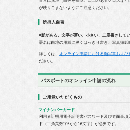
背景は無地（白色を推奨。凹凸のあるクロスなど
が映りこまないようにご注意ください。
所持人自署
×影がある、文字が薄い、小さい、二度書きして
署名は白地の用紙に黒くはっきり書き、写真撮影
詳しくは、
オンライン申請における顔写真および
ださい。
パスポートのオンライン申請の流れ
ご用意いただくもの
マイナンバーカード
利用者証明用電子証明書パスワード及び券面事項
ド（半角英数字6から16文字）が必要です。