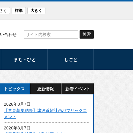
さく
標準
大きく
い合わせ
まち・ひと
しごと
観光
産業
まつり・イベント
労働支援
トピックス
更新情報
新着イベント
スポーツ
発注計画
2026年8月7日
文化
入札・契約
【意見募集結果】津波避難計画パブリックコ
メント
音楽のまち・ほく
と
2026年8月7日