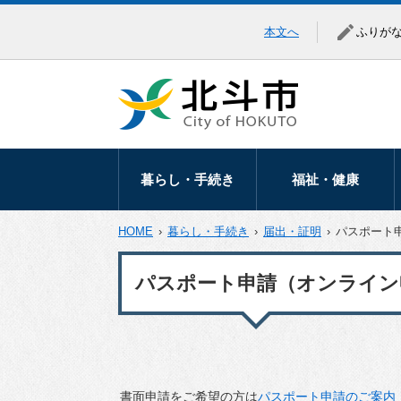
本文へ
ふりが
暮らし・手続き
福祉・健康
暮らしの相談
高齢者福祉
HOME
›
暮らし・手続き
›
届出・証明
›
パスポート
移住・定住
障がい福祉
パスポート申請（オンライン
届出・証明
医療助成
マイナンバー
健康づくり
税金
地域福祉
保険・年金
生活保護・生活支
書面申請をご希望の方は
パスポート申請のご案内