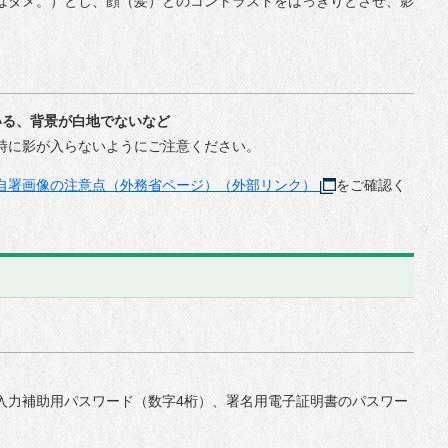
はダメ。）とし、顔（髪）とのコントラストをはっきりとさせ、影
いる、背景が白地でないなど
時に影が入らないようにご注意ください。
自署画像の注意点（外務省ページ）（外部リンク）
をご確認く
入力補助用パスワード（数字4桁）、署名用電子証明書のパスワー