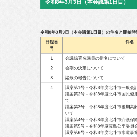
令和8年3月3日（本会議第1日目）
援
ごみ・リサイクル
補助制度
環境・衛生
公共交通
令和8年3月3日（本会議第1日目）の件名と開始時
日程番
件名
コミュニティ
号
住まい・建築・河
1
会議録署名議員の指名について
川・道路
2
会期の決定について
上下水道
3
諸般の報告について
情報化推進
4
議案第1号－令和8年度北斗市一般会
多様な性の取り組
議案第2号－令和8年度北斗市国民健
み
て
議案第3号－令和8年度北斗市後期高
物価高騰等対策生
いて
活支援事業
議案第4号－令和8年度北斗市介護保
議案第5号－令和8年度渡島公平委員
議案第6号－令和8年度北斗市水道事