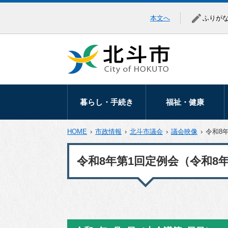
本文へ
ふりが
暮らし・手続き
福祉・健康
暮らしの相談
高齢者福祉
HOME
›
市政情報
›
北斗市議会
›
議会映像
›
令和8
移住・定住
障がい福祉
令和8年第1回定例会（令和8年
届出・証明
医療助成
マイナンバー
健康づくり
税金
地域福祉
保険・年金
生活保護・生活支