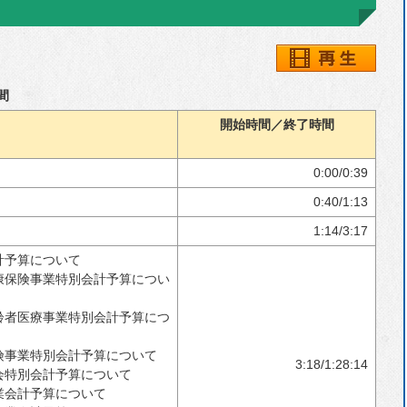
選挙
主要な戦略・計画
行政改革
間
開始時間／終了時間
人事・採用情報
財政
0:00/0:39
統計
0:40/1:13
マイナンバー制度
1:14/3:17
個人情報保護
計予算について
康保険事業特別会計予算につい
例規集
齢者医療事業特別会計予算につ
自衛官募集
険事業特別会計予算について
3:18/1:28:14
会特別会計予算について
業会計予算について