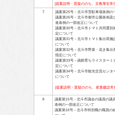
[提案説明・質疑ののち、文教厚生常
7
議案第25号－北斗市営駐車場条例の
議案第26号－北斗市都市公園条例及
進条例の一部改正について
議案第30号－北斗市トマト共同選別
定について
議案第31号－北斗市トマト集出荷施
について
議案第32号－北斗市野菜・花き集出
指定について
議案第33号－函館育ちライスターミ
定について
議案第34号－北斗市観光交流センタ
について
[提案説明・質疑ののち、産業建設常
8
議案第15号－北斗市議会の議員の議
条例の一部改正について
議案第16号－北斗市特別職の職員の