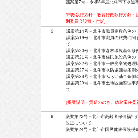
議案第7号－令和8年度北斗市下水道
[市政執行方針・教育行政執行方針・
別委員会設置・付託]
5
議案第14号－北斗市職員定数条例の
議案第19号－北斗市職員の旅費に関
て
議案第20号－北斗市森林環境基金条
議案第21号－北斗市住民施設条例の
議案第22号－北斗市一般廃棄物処理
議案第27号－北斗市水防協議会条例
議案第28号－北斗市みらい基金条例
議案第29号－北斗市土地区画整理事
て
[提案説明・質疑ののち、総務常任委
6
議案第23号－北斗市高齢者保健福祉
改正について
議案第24号－北斗市国民健康保険税