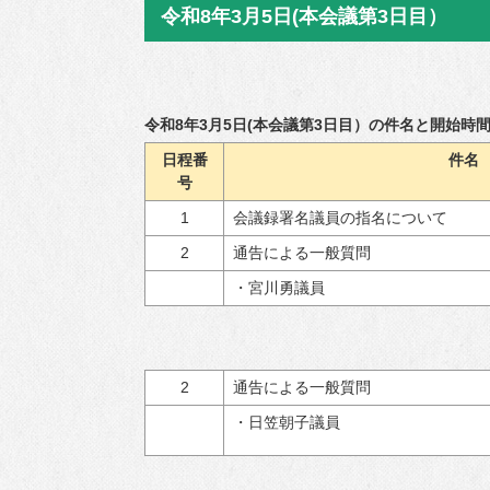
令和8年3月5日(本会議第3日目）
令和8年3月5日(本会議第3日目）の件名と開始時
日程番
件名
号
1
会議録署名議員の指名について
2
通告による一般質問
・宮川勇議員
2
通告による一般質問
・日笠朝子議員