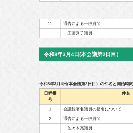
11
通告による一般質問
・工藤秀子議員
令和8年3月4日(本会議第2日目）
令和8年3月4日(本会議第2日目）の件名と開始時
日程番
件名
号
1
会議録署名議員の指名について
2
通告による一般質問
・佐々木亮議員