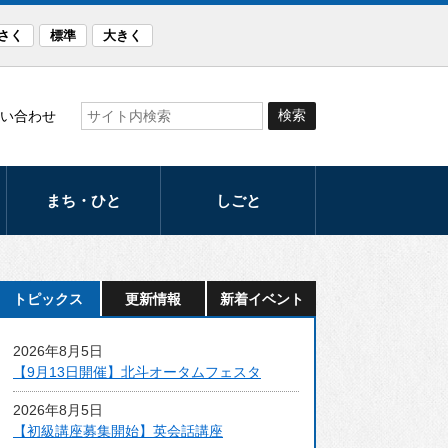
さく
標準
大きく
い合わせ
まち・ひと
しごと
観光
産業
まつり・イベント
労働支援
トピックス
更新情報
新着イベント
スポーツ
発注計画
2026年8月5日
文化
入札・契約
【9月13日開催】北斗オータムフェスタ
音楽のまち・ほく
2026年8月5日
と
【初級講座募集開始】英会話講座