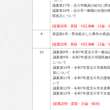
ついて
議案第17号－北斗市職員の給与に関
議案第18号－北斗市一般職の任期付
部改正について
[提案説明・質疑・付託省略・討論・採
9
承認第1号－専決処分した事件の承認
[提案説明・質疑・付託省略・討論・採
10
議案第8号－令和7年度北斗市一般会
議案第9号－令和7年度北斗市国民健
について
議案第10号－令和7年度北斗市後期
算について
議案第11号－令和7年度北斗市介護
いて
議案第12号－令和7年度北斗市水道
議案第13号－令和7年度北斗市下水
[提案説明・質疑・討論・採決]