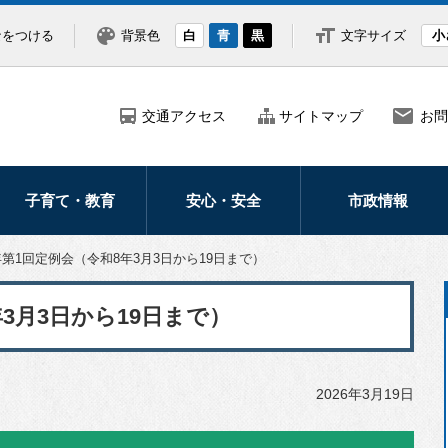
なをつける
背景色
白
青
黒
文字サイズ
小
交通アクセス
サイトマップ
お問
子育て・教育
安心・安全
市政情報
妊娠・出産
防災
市の紹介・概要
年第1回定例会（令和8年3月3日から19日まで）
子どもの健康医療
災害
市長の部屋
3月3日から19日まで）
子育て支援
防犯
ふるさと納税
学校・教育
救急・医療
北海道新幹線
2026年3月19日
交通安全
広報・広聴
北斗市議会