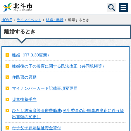
HOME
›
ライフイベント
›
結婚・離婚
›
離婚するとき
離婚するとき
離婚（R7.9.30更新）
離婚後の子の養育に関する民法改正（共同親権等）
住民票の異動
マイナンバーカード記載事項変更届
児童扶養手当
ひとり親家庭等医療費助成(民生委員の証明事務廃止に伴う提
出書類の変更）
母子父子寡婦福祉資金貸付