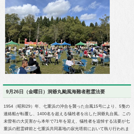
9月26日（金曜日）洞爺丸颱風海難者慰霊法要
1954（昭和29）年、七重浜の沖合を襲った台風15号により、5隻の
連絡船が転覆し、1400名を超える犠牲者を出した洞爺丸台風。この
未曽有の大災害から本年で71年を迎え、犠牲者を追悼する法要が七
重浜の慰霊碑前と七重浜共同墓地の寂光塔前において執り行われま