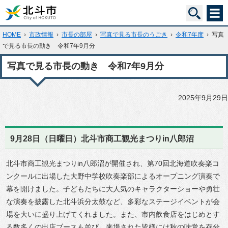
HOME
›
市政情報
›
市長の部屋
›
写真で見る市長のうごき
›
令和7年度
›
写真
で見る市長の動き 令和7年9月分
写真で見る市長の動き 令和7年9月分
2025年9月29日
9月28日（日曜日）北斗市商工観光まつりin八郎沼
北斗市商工観光まつりin八郎沼が開催され、第70回北海道吹奏楽コ
ンクールに出場した大野中学校吹奏楽部によるオープニング演奏で
幕を開けました。子どもたちに大人気のキャラクターショーや勇壮
な演奏を披露した北斗浜分太鼓など、多彩なステージイベントが会
場を大いに盛り上げてくれました。また、市内飲食店をはじめとす
る数多くの出店ブースも並び、来場された皆様には秋の味覚を存分