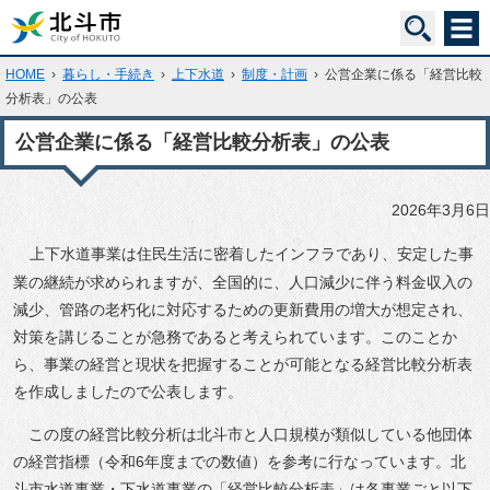
HOME
›
暮らし・手続き
›
上下水道
›
制度・計画
›
公営企業に係る「経営比較
分析表」の公表
公営企業に係る「経営比較分析表」の公表
2026年3月6日
上下水道事業は住民生活に密着したインフラであり、安定した事
業の継続が求められますが、全国的に、人口減少に伴う料金収入の
減少、管路の老朽化に対応するための更新費用の増大が想定され、
対策を講じることが急務であると考えられています。このことか
ら、事業の経営と現状を把握することが可能となる経営比較分析表
を作成しましたので公表します。
この度の経営比較分析は北斗市と人口規模が類似している他団体
の経営指標（令和6年度までの数値）を参考に行なっています。北
斗市水道事業・下水道事業の「経営比較分析表」は各事業ごと以下