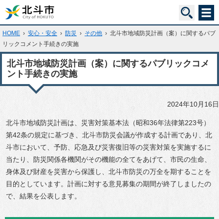
HOME
›
安心・安全
›
防災
›
その他
›
北斗市地域防災計画（案）に関するパブ
リックコメント手続きの実施
北斗市地域防災計画（案）に関するパブリックコメ
ント手続きの実施
2024年10月16日
北斗市地域防災計画は、災害対策基本法（昭和36年法律第223号）
第42条の規定に基づき、北斗市防災会議が作成する計画であり、北
斗市において、予防、応急及び災害復旧等の災害対策を実施するに
当たり、防災関係各機関がその機能の全てをあげて、市民の生命、
身体及び財産を災害から保護し、北斗市防災の万全を期することを
目的としています。計画に対する意見募集の期間が終了しましたの
で、結果を公表します。