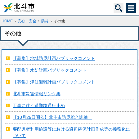
HOME
›
安心・安全
›
防災
›
その他
その他
【募集】地域防災計画パブリックコメント
【募集】水防計画パブリックコメント
【募集】津波避難計画パブリックコメント
北斗市災害情報リンク集
工事に伴う避難路通行止め
【10月25日開催】北斗市防災総合訓練
要配慮者利用施設等における避難確保計画作成等の義務化に
ついて