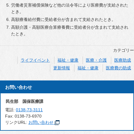
労働者災害補償保険など他の法令等により医療費が支給された
とき。
高額療養給付費に受給者分が含まれて支給されたとき。
高額介護・高額医療合算療養費に受給者分が含まれて支給され
たとき。
カテゴリー
ライフイベント
福祉・健康
医療・介護
医療助成
更新情報
福祉・健康
医療費の助成
お問い合わせ
民生部 国保医療課
電話:
0138-73-3111
Fax:
0138-73-6970
リンクURL:
お問い合わせ