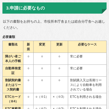
3.申請に必要なもの
以下の書類をお持ちの上、市役所本庁舎または総合分庁舎へお越し
ください。
必要書類
書類名
新
変更
更新
必要なケース
規
障がい者ご
○
○
○
常に必要
本人の手帳
自動車検査
○
○
○
常に必要
証
割賦契約書
○
○
○
割賦購入又は長期リー
またはリー
スにより自動車を利用
ス契約書
されている場合
ETCカード
○
○（※1）
×（※3）
ETCを利用される場合
（※4）
ETC車載器
○
○（※2）
×（※3）
ETCを利用される場合