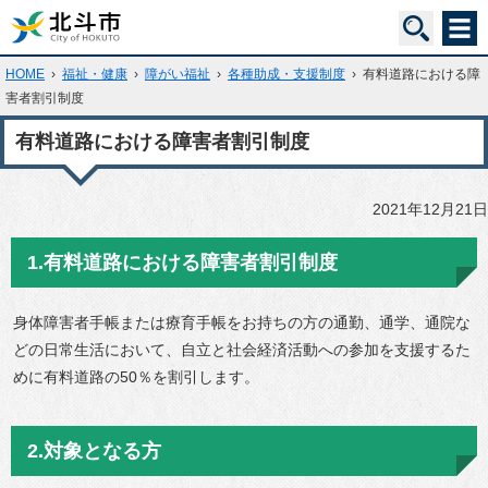
HOME
›
福祉・健康
›
障がい福祉
›
各種助成・支援制度
›
有料道路における障
害者割引制度
有料道路における障害者割引制度
2021年12月21日
1.有料道路における障害者割引制度
身体障害者手帳または療育手帳をお持ちの方の通勤、通学、通院な
どの日常生活において、自立と社会経済活動への参加を支援するた
めに有料道路の50％を割引します。
2.対象となる方