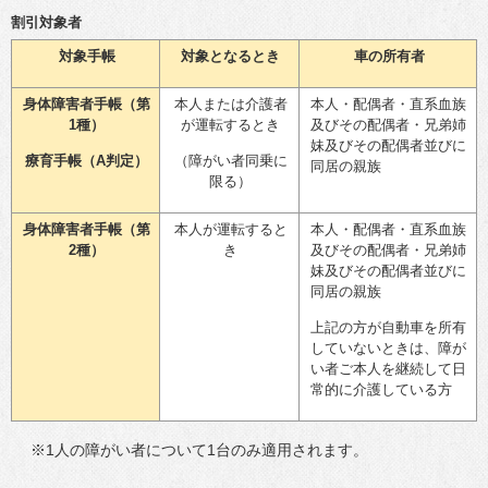
割引対象者
対象手帳
対象となるとき
車の所有者
身体障害者手帳（第
本人または介護者
本人・配偶者・直系血族
1種）
が運転するとき
及びその配偶者・兄弟姉
妹及びその配偶者並びに
療育手帳（A判定）
（障がい者同乗に
同居の親族
限る）
身体障害者手帳（第
本人が運転すると
本人・配偶者・直系血族
2種）
き
及びその配偶者・兄弟姉
妹及びその配偶者並びに
同居の親族
上記の方が自動車を所有
していないときは、障が
い者ご本人を継続して日
常的に介護している方
※1人の障がい者について1台のみ適用されます。