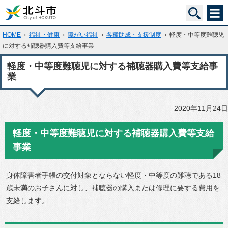
HOME
›
福祉・健康
›
障がい福祉
›
各種助成・支援制度
›
軽度・中等度難聴児
に対する補聴器購入費等支給事業
軽度・中等度難聴児に対する補聴器購入費等支給事
業
2020年11月24日
軽度・中等度難聴児に対する補聴器購入費等支給
事業
身体障害者手帳の交付対象とならない軽度・中等度の難聴である18
歳未満のお子さんに対し、補聴器の購入または修理に要する費用を
支給します。