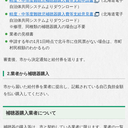
軽度・中等度難聴児補聴器購入費等支給申請書
（北海道電子
自治体共同システムよりダウンロード）
軽度・中等度難聴児補聴器購入費等支給意見書
（北海道電子
自治体共同システムよりダウンロード）
※修理、同種類の補聴器購入の場合は不要
業者の見積書
申請する年の1月1日時点で北斗市に住民票がない場合は、市町
村民税額のわかるもの
審査後、市から決定通知と給付券を送ります。
2.業者から補聴器購入
市から届いた給付券を業者に提出し、記載されている自己負担金額
を払い購入してください。
補聴器購入業者について
補聴器の購入等は、市と契約している業者に限ります。業者の一覧