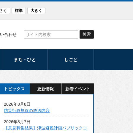
さく
標準
大きく
い合わせ
まち・ひと
しごと
観光
産業
まつり・イベント
労働支援
トピックス
更新情報
新着イベント
スポーツ
発注計画
2026年8月8日
文化
入札・契約
防災行政無線の放送内容
音楽のまち・ほく
2026年8月7日
と
【意見募集結果】津波避難計画パブリックコ