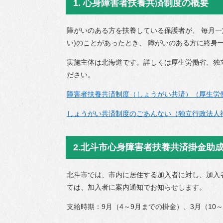
1. 心身障害者扶養共済制度の概要
援
ごみ・リサイクル
補助制度
障がいのある方を扶養している保護者が、 毎月一
環境・衛生
い)のことがあったとき、 障がいのある方に終身
公共交通
実施主体は北海道です。詳しくは厚生労働省、独
コミュニティ
ださい。
住まい・建築・河
障害者扶養共済制度（しょうがい共済）（厚生労
川・道路
しょうがい共済制度のごあんない（独立行政法人
上下水道
情報化推進
2.
北斗市心身障害者扶養共済掛金助
多様な性の取り組
み
北斗市では、市内に居住する加入者に対し、加入
物価高騰等対策生
ては、加入者に案内通知でお知らせします。
活支援事業
支給時期：9月（4～9月までの掛金）、3月（10