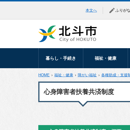
本文へ
ふりが
暮らし・手続き
福祉・健康
暮らしの相談
高齢者福祉
HOME
›
福祉・健康
›
障がい福祉
›
各種助成・支援
移住・定住
障がい福祉
心身障害者扶養共済制度
届出・証明
医療助成
マイナンバー
健康づくり
税金
地域福祉
保険・年金
生活保護・生活支