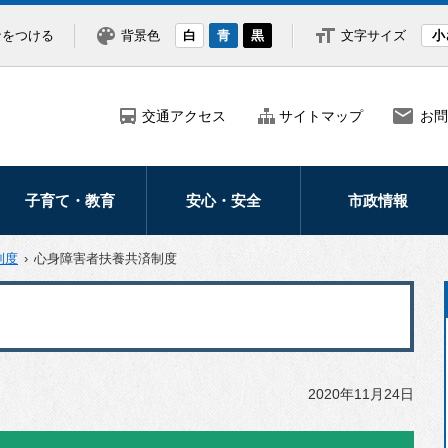
なをつける
背景色
白
青
黒
文字サイズ
小
交通アクセス
サイトマップ
お問
子育て・教育
安心・安全
市政情報
妊娠・出産
防災
市の紹介・概要
制度
›
心身障害者扶養共済制度
子どもの健康医療
災害
市長の部屋
子育て支援
防犯
ふるさと納税
学校・教育
救急・医療
北海道新幹線
2020年11月24日
交通安全
広報・広聴
北斗市議会