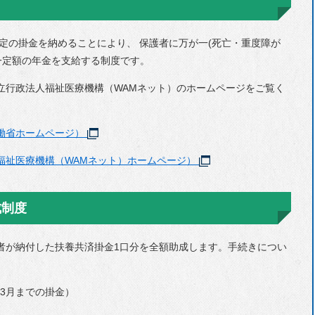
選挙
定の掛金を納めることにより、 保護者に万が一(死亡・重度障が
主要な戦略・計画
一定額の年金を支給する制度です。
行政改革
立行政法人福祉医療機構（WAMネット）のホームページをご覧く
人事・採用情報
財政
働省ホームページ）
統計
福祉医療機構（WAMネット）ホームページ）
マイナンバー制度
個人情報保護
成制度
例規集
者が納付した扶養共済掛金1口分を全額助成します。手続きについ
自衛官募集
～3月までの掛金）