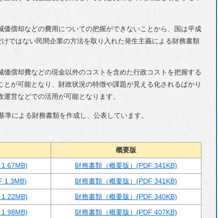
選挙
減価償却などの費用についての把握ができないことから、国は平成
主要な戦略・計画
りだけではない民間企業の方法を取り入れた発生主義による財務書類
行政改革
人事・採用情報
減価償却費などの現金以外のコストを含めた行政コストを把握する
ことが可能となり、財政状況の特徴や課題が見える化されるばかり
財政
政運営などでの活用が可能となります。
統計
基準による財務書類を作成し、公表しています。
マイナンバー制度
個人情報保護
概要版
例規集
.67MB)
財務書類（概要版）(PDF 341KB)
自衛官募集
1.3MB)
財務書類（概要版）(PDF 341KB)
.22MB)
財務書類（概要版）(PDF 340KB)
.98MB)
財務書類（概要版）(PDF 407KB)