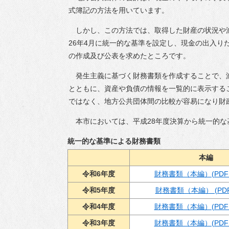
援
式簿記の方法を用いています。
ごみ・リサイクル
補助制度
しかし、この方法では、取得した財産の状況や
環境・衛生
26年4月に統一的な基準を設定し、現金の出入
公共交通
の作成及び公表を求めたところです。
コミュニティ
発生主義に基づく財務書類を作成することで、
とともに、資産や負債の情報を一覧的に表示する
住まい・建築・河
川・道路
ではなく、地方公共団体間の比較が容易になり財
上下水道
本市においては、平成28年度決算から統一的な
情報化推進
統一的な基準による財務書類
多様な性の取り組
本編
み
令和6年度
財務書類（本編）(PDF 1
物価高騰等対策生
令和5年度
財務書類（本編） (PDF 
活支援事業
令和4年度
財務書類（本編）(PDF 1
令和3年度
財務書類（本編）(PDF 1