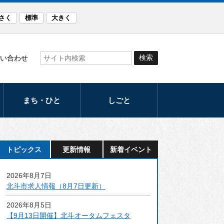
さく
標準
大きく
い合わせ
まち・ひと
しごと
観光
産業
まつり・イベント
労働支援
トピックス
更新情報
新着イベント
スポーツ
発注計画
2026年8月7日
文化
入札・契約
北斗市求人情報（8月7日更新）
音楽のまち・ほく
2026年8月5日
と
【9月13日開催】北斗オータムフェスタ