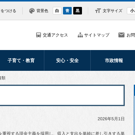
なをつける
背景色
白
青
黒
文字サイズ
小
交通アクセス
サイトマップ
お問
子育て・教育
安心・安全
市政情報
妊娠・出産
防災
市の紹介・概要
書類
子どもの健康医療
災害
市長の部屋
子育て支援
防犯
ふるさと納税
学校・教育
救急・医療
北海道新幹線
2026年5月1日
交通安全
広報・広聴
北斗市議会
を重視する現金主義を採用し、収入と支出を単純に差し引きする単