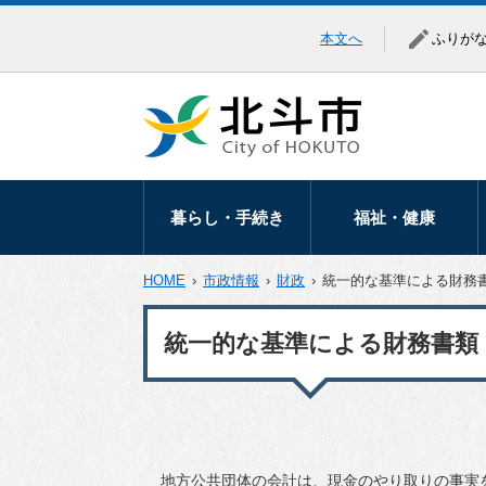
本文へ
ふりが
暮らし・手続き
福祉・健康
暮らしの相談
高齢者福祉
HOME
›
市政情報
›
財政
›
統一的な基準による財務
移住・定住
障がい福祉
統一的な基準による財務書類
届出・証明
医療助成
マイナンバー
健康づくり
税金
地域福祉
保険・年金
生活保護・生活支
地方公共団体の会計は、現金のやり取りの事実