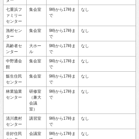
ター
七重浜フ
集会室
9時から17時ま
なし
ァミリー
で
センター
漁村セン
集会室
9時から17時ま
なし
ター
で
高齢者セ
大ホー
9時から17時ま
なし
ンター
ル
で
中野通会
集会室
9時から17時ま
なし
館
で
飯生住民
集会室
9時から17時ま
なし
センター
で
林業協業
研修室
9時から17時ま
なし
センター
（兼大
で
会議
室）
清川農村
講習室
9時から17時ま
なし
センター
で
谷好住民
会議室
9時から17時ま
なし