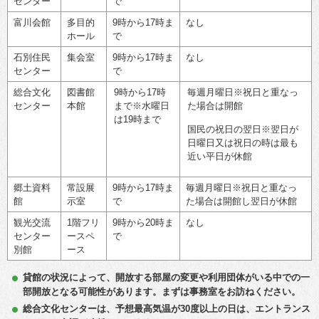
センター
で
富川会館
多目的
9時から17時ま
なし
ホール
で
石別住民
集会室
9時から17時ま
なし
センター
で
総合文化
図書館
9時から17時
毎週月曜日※祝日と重なっ
センター
本館
まで※水曜日
た場合は開館
は19時まで
国民の祝日の翌日※翌日が
日曜日又は祝日の時は最も
近い平日が休館
郷土資料
常設展
9時から17時ま
毎週月曜日※祝日と重なっ
館
示室
で
た場合は開館し翌日が休館
観光交流
1階フリ
9時から20時ま
なし
センター
ースペ
で
別館
ース
貸館の状況によって、開放する部屋の変更や利用団体がいる中での一
部開放となる可能性があります。まずは事務室をお訪ねください。
総合文化センターは、予想最高気温が30度以上の日は、エントランス