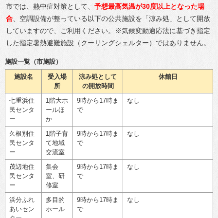
市では、熱中症対策として、
予想最高気温が30度以上となった場
合
、空調設備が整っている以下の公共施設を「涼み処」として開放
していますので、ご利用ください。※気候変動適応法に基づき指定
した指定暑熱避難施設（クーリングシェルター）ではありません。
施設一覧（市施設）
施設名
受入場
涼み処として
休館日
所
の開放時間
七重浜住
1階大ホ
9時から17時ま
なし
民センタ
ールほ
で
ー
か
久根別住
1階子育
9時から17時ま
なし
民センタ
て地域
で
ー
交流室
茂辺地住
集会
9時から17時ま
なし
民センタ
室、研
で
ー
修室
浜分ふれ
多目的
9時から17時ま
なし
あいセン
ホール
で