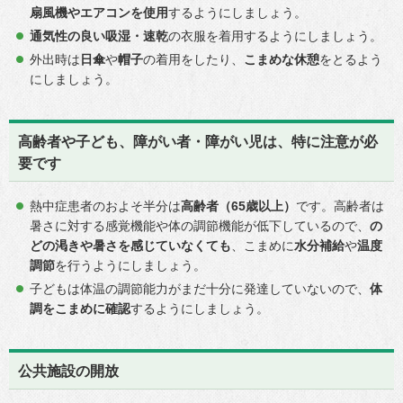
扇風機やエアコンを使用
するようにしましょう。
通気性の良い吸湿・速乾
の衣服を着用するようにしましょう。
外出時は
日傘
や
帽子
の着用をしたり、
こまめな休憩
をとるよう
にしましょう。
高齢者や子ども、障がい者・障がい児は、特に注意が必
要です
熱中症患者のおよそ半分は
高齢者（65歳以上）
です。高齢者は
暑さに対する感覚機能や体の調節機能が低下しているので、
の
どの渇きや暑さを感じていなくても
、こまめに
水分補給
や
温度
調節
を行うようにしましょう。
子どもは体温の調節能力がまだ十分に発達していないので、
体
調をこまめに確認
するようにしましょう。
公共施設の開放