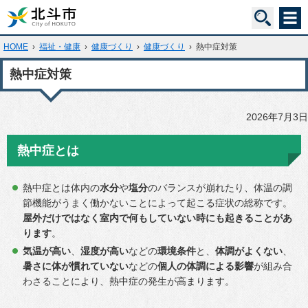
HOME
›
福祉・健康
›
健康づくり
›
健康づくり
›
熱中症対策
熱中症対策
2026年7月3日
熱中症とは
熱中症とは体内の
水分
や
塩分
のバランスが崩れたり、体温の調
節機能がうまく働かないことによって起こる症状の総称です。
屋外だけではなく室内で何もしていない時にも起きることがあ
ります
。
気温が高い
、
湿度が高い
などの
環境条件
と、
体調がよくない
、
暑さに体が慣れていない
などの
個人の体調による影響
が組み合
わさることにより、熱中症の発生が高まります。