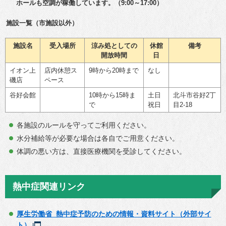
ホールも空調が稼働しています。（9:00～17:00）
施設一覧（市施設以外）
施設名
受入場所
涼み処としての
休館
備考
開放時間
日
イオン上
店内休憩ス
9時から20時まで
なし
磯店
ペース
谷好会館
10時から15時ま
土日
北斗市谷好2丁
で
祝日
目2-18
各施設のルールを守ってご利用ください。
水分補給等が必要な場合は各自でご用意ください。
体調の悪い方は、直接医療機関を受診してください。
熱中症関連リンク
厚生労働省 熱中症予防のための情報・資料サイト（外部サイ
ト）