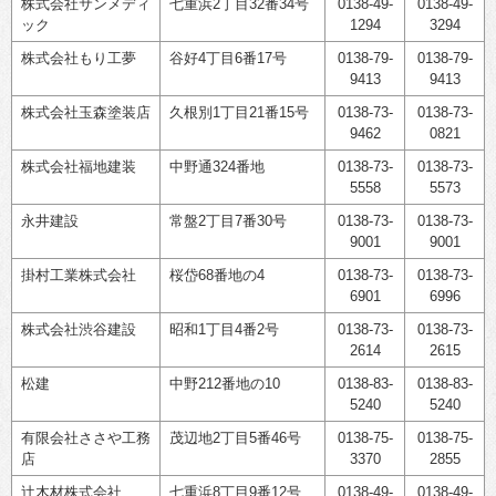
株式会社サンメディ
七重浜2丁目32番34号
0138-49-
0138-49-
ック
1294
3294
株式会社もり工夢
谷好4丁目6番17号
0138-79-
0138-79-
9413
9413
株式会社玉森塗装店
久根別1丁目21番15号
0138-73-
0138-73-
9462
0821
株式会社福地建装
中野通324番地
0138-73-
0138-73-
5558
5573
永井建設
常盤2丁目7番30号
0138-73-
0138-73-
9001
9001
掛村工業株式会社
桜岱68番地の4
0138-73-
0138-73-
6901
6996
株式会社渋谷建設
昭和1丁目4番2号
0138-73-
0138-73-
2614
2615
松建
中野212番地の10
0138-83-
0138-83-
5240
5240
有限会社ささや工務
茂辺地2丁目5番46号
0138-75-
0138-75-
店
3370
2855
辻󠄀木材株式会社
七重浜8丁目9番12号
0138-49-
0138-49-