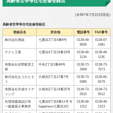
高齢者世帯等住宅改修登録店
(令和7年7月22日現在)
高齢者世帯等住宅改修登録店
登録店名
所在地
電話番号
FAX番号
株式会社壽組
七重浜3丁目4番8号
0138-49-
0138-87-
8605
2481
テクト工業
七重浜4丁目16番19号
0138-48-
0138-48-
1134
1136
有限会社佐野配管工
中央2丁目3番48号
0138-73-
0138-73-
業
3069
7673
株式会社おうかとそ
久根別2丁目17番7号
0138-73-
0138-85-
う
5985
6579
有限会社共成サイデ
久根別2丁目14番25号
0138-73-
0138-73-
ィング
0510
0512
住環境建築設計室
七重浜8丁目8番11号 N
0138-48-
0138-48-
一級建築士事務所
happiness七重浜101
1312
1313