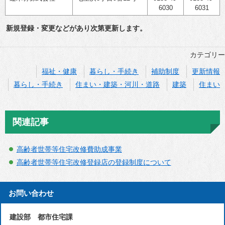
6030
6031
新規登録・変更などがあり次第更新します。
カテゴリー
福祉・健康
暮らし・手続き
補助制度
更新情報
暮らし・手続き
住まい・建築・河川・道路
建築
住まい
関連記事
高齢者世帯等住宅改修費助成事業
高齢者世帯等住宅改修登録店の登録制度について
お問い合わせ
建設部 都市住宅課