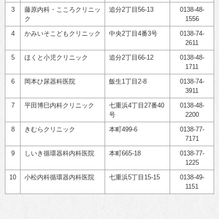
3
藤原内科・こころクリニッ
追分2丁目56-13
0138-48-
ク
1556
4
かみいそこどもクリニック
中央2丁目4番3号
0138-74-
2611
5
ほくと小児クリニック
追分2丁目66-12
0138-48-
1711
6
岡本ひ尿器科医院
飯生1丁目2-8
0138-74-
3911
7
平田博巳内科クリニック
七重浜4丁目27番40
0138-48-
号
2200
8
きむらクリニック
本町499-6
0138-77-
7171
9
しいき循環器科内科医院
本町665-18
0138-77-
1225
10
小松内科循環器内科医院
七重浜5丁目15-15
0138-49-
1151