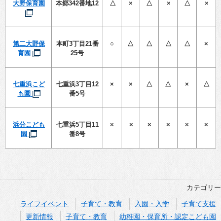
大野保育園
本郷342番地12
△
×
△
×
△
×
第二大野保
本町3丁目21番
○
△
△
△
△
×
育園
25号
七重浜こど
七重浜3丁目12
×
×
△
△
×
△
も園
番5号
浜分こども
七重浜5丁目11
×
×
×
×
×
×
園
番8号
カテゴリー
ライフイベント
子育て・教育
入園・入学
子育て支援
更新情報
子育て・教育
幼稚園・保育所・認定こども園