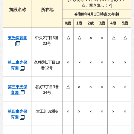
△、空き無し：×]
施設名称
所在地
令和8年4月1日時点の年齢
0歳
1歳
2歳
3歳
4歳
5歳
東光保育園
中央2丁目3番
△
△
×
○
△
△
23号
第二東光保
久根別1丁目18
×
×
×
×
×
×
育園
番12号
第三東光保
谷好3丁目3番
△
×
×
○
×
○
育園
34号
第四東光保
大工川32番6
×
×
×
×
×
×
育園