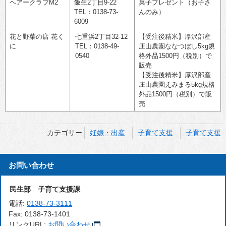
ヘアークラブM2
飯生2丁目9-22
菓子プレゼント（お子さ
TEL：0138-73-
んのみ）
6009
花と野菜の店 花く
七重浜2丁目32-12
【受注後精米】厚沢部産
に
TEL：0138-49-
庄山農園ななつぼし5kg規
0540
格外品1500円（税別）で
販売
【受注後精米】厚沢部産
庄山農園えみまる5kg規格
外品1500円（税別）で販
売
カテゴリー
妊娠・出産
子育て支援
子育て支援
お問い合わせ
民生部 子育て支援課
電話:
0138-73-3111
Fax:
0138-73-1401
リンクURL:
お問い合わせ