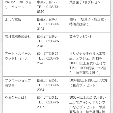
PATISSERIE ジョ
中央2丁目1-5
焼き菓子1個プレゼント
リ・クレール
TEL：0138-73-
0370
よしだ靴店
飯生2丁目8-3
1割引（駄菓子・指定靴・
TEL：0138-73-
特価品は除く）
3124
若月電機株式会社
飯生2丁目8-5
菓子プレゼント
TEL：0138-73-
2340
アート・スペース
飯生2丁目9-24
オリジナル手作り木工芸
ウッド1・2・3
TEL：0138-73-
品、オブジェ、彫刻を
2620
2000円以上お買い上げで1
割引、10000円以上で2割
引（特定商品を除く）
フラワーショップ
飯生3丁目2-15
500円以上お買い上げの方
清水目
TEL：0138-73-
に粗品プレゼント
2084
やま久たかはし
飯生3丁目3-18
3000円以上現金でお買い
TEL：0138-73-
上げでスキンケアサンプ
2067
ルなどプレゼント（除外
商品有り・特売期間を除