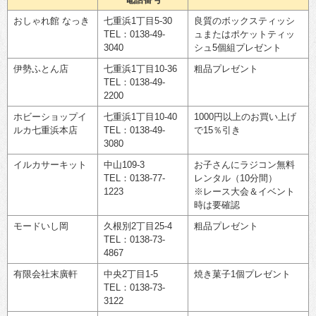
おしゃれ館 なっき
七重浜1丁目5-30
良質のボックスティッシ
TEL：0138-49-
ュまたはポケットティッ
3040
シュ5個組プレゼント
伊勢ふとん店
七重浜1丁目10-36
粗品プレゼント
TEL：0138-49-
2200
ホビーショップイ
七重浜1丁目10-40
1000円以上のお買い上げ
ルカ七重浜本店
TEL：0138-49-
で15％引き
3080
イルカサーキット
中山109-3
お子さんにラジコン無料
TEL：0138-77-
レンタル（10分間）
1223
※レース大会＆イベント
時は要確認
モードいし岡
久根別2丁目25-4
粗品プレゼント
TEL：0138-73-
4867
有限会社末廣軒
中央2丁目1-5
焼き菓子1個プレゼント
TEL：0138-73-
3122