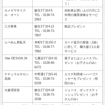
く）
カメヤマサイク
飯生3丁目4-5
自転車お買い上げの方に1
ル・オート
TEL：0138-73-
年間の傷害保険をサービ
2063
ス
三川青果
飯生3丁目4-12
粗品プレゼント
TEL：0138-73-
7807
らーめん韋駄天
本町6丁目102-2
カード提示の家族（1組）
TEL：0138-77-
に対して、麺大盛り1人前
7882
サービス
Hair DESIGN 34
七重浜3丁目4-32
菓子またはジュースプレ
TEL：0138-48-
ゼント（お子さんのみ）
6272
ナチュラルサロン
中野通1丁目5-41
エステ利用者へハーブク
花南
TEL：0138-73-
ッキーをプレゼント（初
0228
回のみ）
大森理容室
飯生2丁目9-18
ジュース、ボックスティ
TEL：0138-73-
ッシュプレゼント（お子
2538
さんのみ）