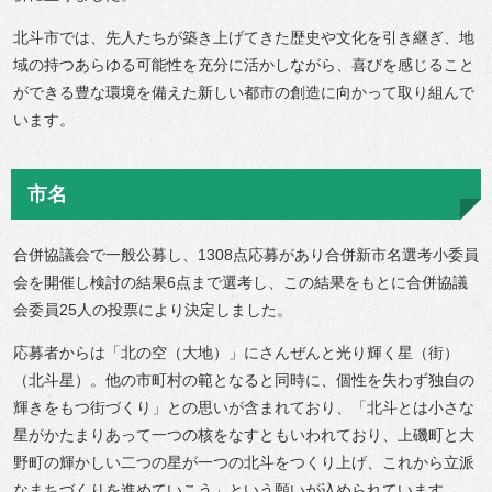
北斗市では、先人たちが築き上げてきた歴史や文化を引き継ぎ、地
域の持つあらゆる可能性を充分に活かしながら、喜びを感じること
ができる豊な環境を備えた新しい都市の創造に向かって取り組んで
います。
市名
合併協議会で一般公募し、1308点応募があり合併新市名選考小委員
会を開催し検討の結果6点まで選考し、この結果をもとに合併協議
会委員25人の投票により決定しました。
応募者からは「北の空（大地）」にさんぜんと光り輝く星（街）
（北斗星）。他の市町村の範となると同時に、個性を失わず独自の
輝きをもつ街づくり」との思いが含まれており、「北斗とは小さな
星がかたまりあって一つの核をなすともいわれており、上磯町と大
野町の輝かしい二つの星が一つの北斗をつくり上げ、これから立派
なまちづくりを進めていこう」という願いが込められています。