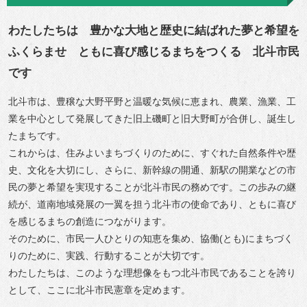
わたしたちは 豊かな大地と歴史に結ばれた夢と希望を
ふくらませ ともに喜び感じるまちをつくる 北斗市民
です
北斗市は、豊穣な大野平野と温暖な気候に恵まれ、農業、漁業、工
業を中心として発展してきた旧上磯町と旧大野町が合併し、誕生し
たまちです。
これからは、住みよいまちづくりのために、すぐれた自然条件や歴
史、文化を大切にし、さらに、新幹線の開通、新駅の開業などの市
民の夢と希望を実現することが北斗市民の務めです。この歩みの継
続が、道南地域発展の一翼を担う北斗市の使命であり、ともに喜び
を感じるまちの創造につながります。
そのために、市民一人ひとりの知恵を集め、協働(とも)にまちづく
りのために、実践、行動することが大切です。
わたしたちは、このような理想像をもつ北斗市民であることを誇り
として、ここに北斗市民憲章を定めます。