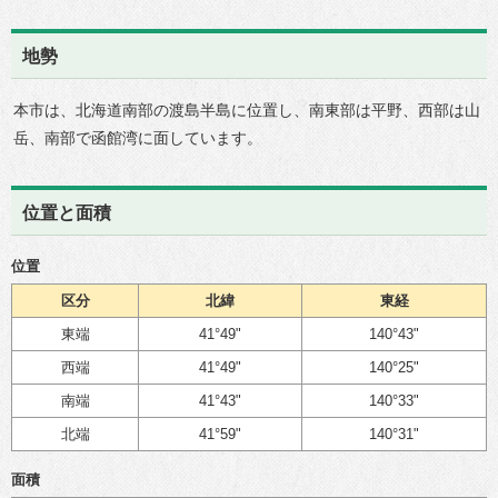
地勢
本市は、北海道南部の渡島半島に位置し、南東部は平野、西部は山
岳、南部で函館湾に面しています。
位置と面積
位置
区分
北緯
東経
東端
41°49"
140°43"
西端
41°49"
140°25"
南端
41°43"
140°33"
北端
41°59"
140°31"
面積