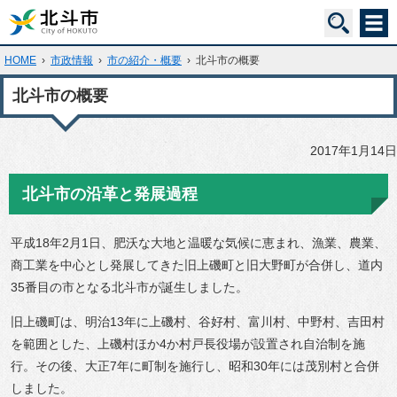
HOME
›
市政情報
›
市の紹介・概要
›
北斗市の概要
北斗市の概要
2017年1月14日
北斗市の沿革と発展過程
平成18年2月1日、肥沃な大地と温暖な気候に恵まれ、漁業、農業、
商工業を中心とし発展してきた旧上磯町と旧大野町が合併し、道内
35番目の市となる北斗市が誕生しました。
旧上磯町は、明治13年に上磯村、谷好村、富川村、中野村、吉田村
を範囲とした、上磯村ほか4か村戸長役場が設置され自治制を施
行。その後、大正7年に町制を施行し、昭和30年には茂別村と合併
しました。