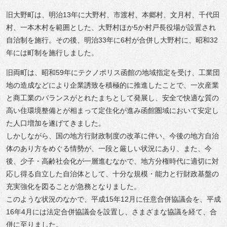
旧大野町は、明治13年に大野村、市渡村、本郷村、文月村、千代田
村、一本木村を範囲とした、大野村ほか5か村戸長役場が設置され
自治制を施行。その後、明治33年に6村が合併し大野村に、昭和32
年には町制を施行しました。
旧両町は、昭和59年にテクノポリス函館の地域指定を受け、工業団
地の造成などにより企業誘致を積極的に推進したことで、一次産業
と商工業のバランスがとれたまちとして発展し、安全で快適な質の
高い住環境整備とが相まって定住化が進み函館圏域において安定し
た人口増加を遂げてきました。
しかしながら、国の地方行財政制度の改革に伴い、今後の地方自治
体のあり方をめぐる情勢が、一段と厳しい状況にあり、また、今
後、少子・高齢社会化が一層進むなかで、地方分権時代に適切に対
応し得る自立した自治体として、十分な規模・能力と行財政基盤の
充実強化を図ることが急務となりました。
このような状況のなかで、平成15年12月に任意合併協議会を、平成
16年4月には法定合併協議会を設置し、さまざまな協議を経て、合
併に至りました。