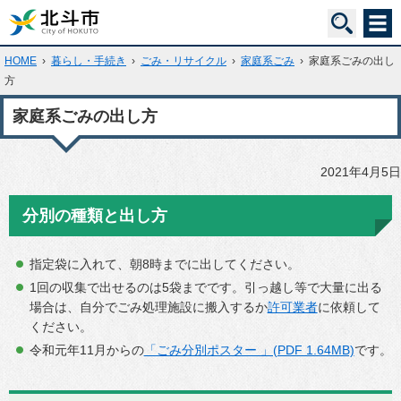
HOME
›
暮らし・手続き
›
ごみ・リサイクル
›
家庭系ごみ
›
家庭系ごみの出し
方
家庭系ごみの出し方
2021年4月5日
分別の種類と出し方
指定袋に入れて、朝8時までに出してください。
1回の収集で出せるのは5袋までです。引っ越し等で大量に出る
場合は、自分でごみ処理施設に搬入するか
許可業者
に依頼して
ください。
令和元年11月からの
「ごみ分別ポスター 」(PDF 1.64MB)
です。