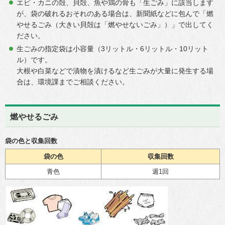
エビ・カニの殻、貝殻、魚や鶏の骨も「生ごみ」に該当します
が、袋の破れるおそれのある場合は、新聞紙などに包んで「燃
やせるごみ（大きい貝殻は「燃やせないごみ」）」で出してく
ださい。
生ごみの指定袋は小容量（3リットル・6リットル・10リット
ル）です。
大根や白菜などで漬物を漬けるなど生ごみが大量に発生する場
合は、環境課までご相談ください。
燃やせるごみ
袋の色と収集回数
袋の色
収集回数
青色
週1回