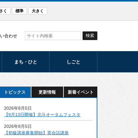
さく
標準
大きく
い合わせ
まち・ひと
しごと
観光
産業
まつり・イベント
労働支援
トピックス
更新情報
新着イベント
スポーツ
発注計画
2026年8月5日
文化
入札・契約
【9月13日開催】北斗オータムフェスタ
音楽のまち・ほく
2026年8月5日
と
【初級講座募集開始】英会話講座