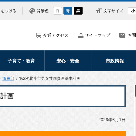
なをつける
背景色
白
青
黒
文字サイズ
小
交通アクセス
サイトマップ
お問
子育て・教育
安心・安全
市政情報
妊娠・出産
防災
市の紹介・概要
›
市民部
›
第2次北斗市男女共同参画基本計画
子どもの健康医療
災害
市長の部屋
本計画
子育て支援
防犯
ふるさと納税
学校・教育
救急・医療
北海道新幹線
2026年6月1日
交通安全
広報・広聴
北斗市議会