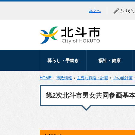
本文へ
ふりが
暮らし・手続き
福祉・健康
暮らしの相談
高齢者福祉
HOME
›
市政情報
›
主要な戦略・計画
›
その他計画
移住・定住
障がい福祉
第2次北斗市男女共同参画基
届出・証明
医療助成
マイナンバー
健康づくり
税金
地域福祉
保険・年金
生活保護・生活支