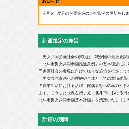
お知らせ
援
ごみ・リサイクル
令和6年度分の主要施策の進捗状況の更新をし
補助制度
環境・衛生
公共交通
コミュニティ
計画策定の趣旨
住まい・建築・河
川・道路
男女共同参画社会の実現は、我が国の最重要課題
「北斗市男女共同参画推進条例」の基本理念に則
上下水道
同参画社会の実現に向けて様々な施策を推進して
情報化推進
男女共同参画への理解や全体としての意識改革
の職業生活における活躍、配偶者等への暴力や各
多様な性の取り組
ます。こうした状況を踏まえ、北斗市における男
み
北斗市男女共同参画基本計画」を策定いたしまし
物価高騰等対策生
活支援事業
計画の期間