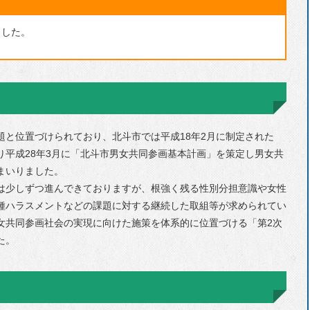
選挙
ました。
主要な戦略・計画
行政改革
人事・採用情報
財政
と位置づけられており、北斗市では平成18年2月に制定された
統計
り平成28年3月に「北斗市男女共同参画基本計画」を策定し男女共
まいりました。
マイナンバー制度
は少しずつ進んできておりますが、根強く残る性別分担意識や女性
個人情報保護
種ハラスメントなどの課題に対する継続した取組等が求められてい
例規集
女共同参画社会の実現に向けた施策を体系的に位置づける「第2次
た。
自衛官募集