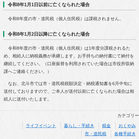
令和8年1月1日以前に亡くなられた場合
令和8年度の市・道民税（個人住民税）は課税されません。
令和8年1月2日以降に亡くなられた場合
令和8年度の市・道民税（個人住民税）は1年度分課税されるた
め、相続人に納税義務が承継します。お手持ちの納付書にて納付を
継続してください。（口座振替を利用されていた場合は市役所収納
課へご連絡ください。）
なお、北斗市では市・道民税税額決定・納税通知書を6月中旬に
送付しておりますので、ご本人が送付以前に亡くなられた場合は相
続人に送付いたします。
カテゴリー
ライフイベント
暮らし・手続き
税金
おくやみ
市・道民税
各種手続き