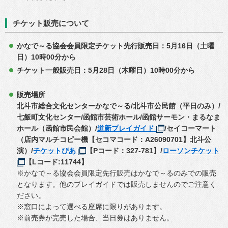
チケット販売について
かなで～る協会会員限定チケット先行販売日：5月16日（土曜
日）10時00分から
チケット一般販売日：5月28日（木曜日）10時00分から
販売場所
北斗市総合文化センターかなで～る/
北斗市公民館（平日のみ）/
七飯町文化センター/函館市芸術ホール/函館サーモン・まるなま
ホール（函館市民会館）/
道新プレイガイド
/セイコーマート
（店内マルチコピー機【セコマコード：A26090701】北斗公
演）/
チケットぴあ
【Pコード：327-781】/
ローソンチケット
【Lコード:11744】
※かなで～る協会会員限定先行販売はかなで～るのみでの販売
となります。他のプレイガイドでは販売しませんのでご注意く
ださい。
※窓口によって選べる座席に限りがあります。
※前売券が完売した場合、当日券はありません。