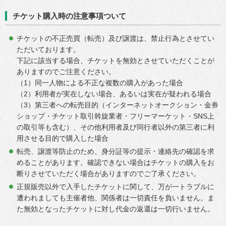
チケット購入時の注意事項ついて
チケットの不正売買（転売）及び譲渡は、禁止行為とさせてい
ただいております。
下記に該当する場合、チケットを無効とさせていただくことが
ありますのでご注意ください。
（1）同一人物による不正な複数の購入があった場合
（2）利用者が実在しない場合、あるいは実在が疑われる場合
（3）第三者への転売目的（インターネットオークション・金券
ショップ・チケット取引斡旋業者・フリーマーケット・SNS上
の取引等も含む）、その他利用者及び同行者以外の第三者に利
用させる目的で購入した場合
転売、譲渡等防止のため、身分証等の提示・連絡先の確認を求
めることがあります。確認できない場合はチケットの購入をお
断りさせていただく場合がありますのでご了承ください。
正規販売以外で入手したチケットに関して、万が一トラブルに
遭われましても主催者他、関係者は一切責任を負いません。ま
た無効となったチケットに対し代金の返還は一切行いません。