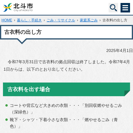
HOME
›
暮らし・手続き
›
ごみ・リサイクル
›
家庭系ごみ
›
古衣料の出し方
古衣料の出し方
2025年4月1日
令和7年3月31日で古衣料の拠点回収は終了しました。令和7年4月
1日からは、以下のとおり出してください。
古衣料を出す場合
コートや背広など大きめの衣類・・・「別回収燃やせるごみ
（深緑色）」
靴下・シャツ・下着小さな衣類・・・「燃やせるごみ（青
色）」