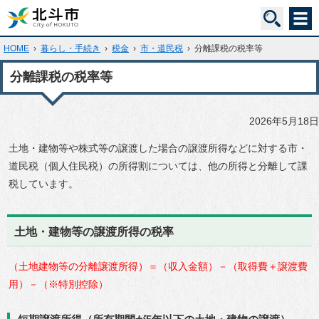
HOME
›
暮らし・手続き
›
税金
›
市・道民税
›
分離課税の税率等
分離課税の税率等
2026年5月18日
土地・建物等や株式等の譲渡した場合の譲渡所得などに対する市・
道民税（個人住民税）の所得割については、他の所得と分離して課
税しています。
土地・建物等の譲渡所得の税率
（土地建物等の分離譲渡所得）＝（収入金額）－（取得費＋譲渡費
用）－（※特別控除）