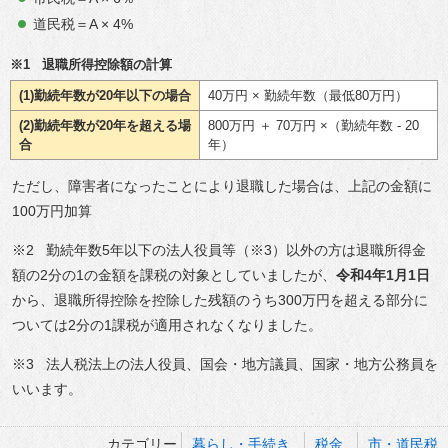
道民税＝A × 4%
※1 退職所得控除額の計算
(1)勤続年数が20年以下の場合
40万円 × 勤続年数（最低80万円）
(2)勤続年数が20年を超える場
800万円 ＋ 70万円 ×（勤続年数 - 20
合
年）
ただし、障害者になったことにより退職した場合は、上記の金額に
100万円加算
※2 勤続年数5年以下の法人役員等（※3）以外の方は退職所得金
額の2分の1の金額を課税の対象としていましたが、
令和4年1月1日
から、退職所得控除を控除した残額のうち300万円を超える部分に
ついては2分の1課税が適用されなくなりました。
※3 法人税法上の法人役員、国会・地方議員、国家・地方公務員を
いいます。
カテゴリー
暮らし・手続き
税金
市・道民税