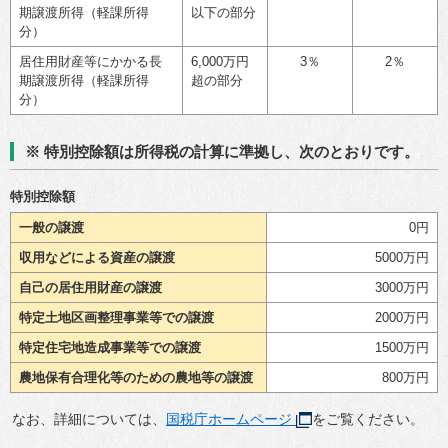
期譲渡所得（軽課所得
以下の部分
分）
居住用財産等にかかる長
6,000万円
3％
2％
期譲渡所得（軽課所得
超の部分
分）
※ 特別控除額は所得税の計算に準拠し、次のとおりです。
特別控除額
一般の譲渡
0円
収用などによる資産の譲渡
5000万円
自己の居住用財産の譲渡
3000万円
特定土地区画整理事業等での譲渡
2000万円
特定住宅地造成事業等での譲渡
1500万円
農地保有合理化等のための農地等の譲渡
800万円
なお、詳細については、
国税庁ホームページ
をご覧ください。