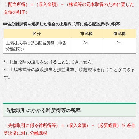
（配当所得）＝（収入金額）－（株式等の元本取得のために要した
負債の利子）
申告分離課税を選択した場合の上場株式等に係る配当所得の税率
区分
市民税
道民税
上場株式等に係る配当所得（申告
3％
2％
分離課税）
※ 配当控除の適用を受けることはできません。
※ 上場株式等の譲渡損失と損益通算、繰越控除を行うことができま
す。
先物取引にかかる雑所得等の税率
（先物取引に係る雑所得等）＝（収入金額）－（必要経費）※ 差金
等決済に対し分離課税