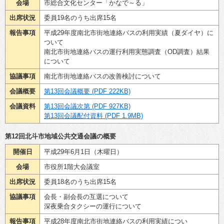
会場
市総合文化センター「かなで～る」
出席状況
委員19名のうち出席15名
報告事項
平成29年度南北市街地連絡バスの利用実績（夏ダイヤ）に
ついて
南北市街地連絡バスの運行利用実態調査（OD調査）結果
について
協議事項
南北市街地連絡バスの改善検討について
会議概要
第13回会議概要 (PDF 222KB)
会議資料
第13回会議次第 (PDF 927KB)
第13回会議配付資料 (PDF 1.9MB)
第12回北斗市地域公共交通会議の概要
開催日
平成29年6月1日（木曜日）
会場
市役所1階大会議室
出席状況
委員18名のうち出席15名
協議事項
会長・副会長の互選について
深夜乗合タクシーの運行について
報告事項
平成28年度南北市街地連絡バスの利用実績につい