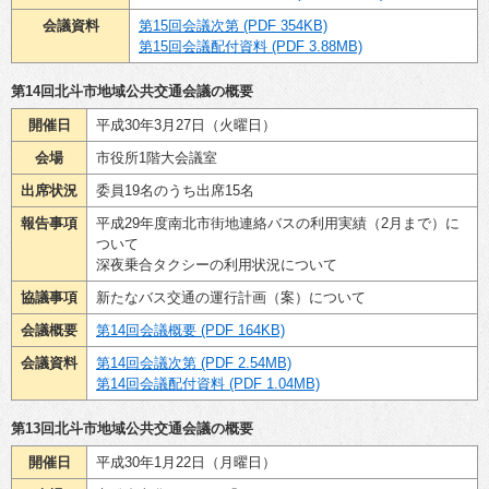
会議資料
第15回会議次第 (PDF 354KB)
第15回会議配付資料 (PDF 3.88MB)
第14回北斗市地域公共交通会議の概要
開催日
平成30年3月27日（火曜日）
会場
市役所1階大会議室
出席状況
委員19名のうち出席15名
報告事項
平成29年度南北市街地連絡バスの利用実績（2月まで）に
ついて
深夜乗合タクシーの利用状況について
協議事項
新たなバス交通の運行計画（案）について
会議概要
第14回会議概要 (PDF 164KB)
会議資料
第14回会議次第 (PDF 2.54MB)
第14回会議配付資料 (PDF 1.04MB)
第13回北斗市地域公共交通会議の概要
開催日
平成30年1月22日（月曜日）