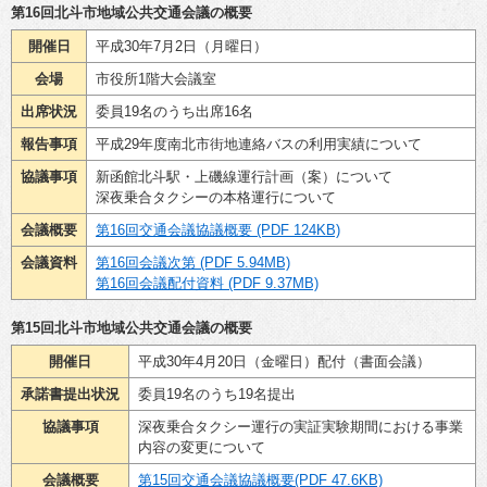
第16回北斗市地域公共交通会議の概要
開催日
平成30年7月2日（月曜日）
会場
市役所1階大会議室
出席状況
委員19名のうち出席16名
報告事項
平成29年度南北市街地連絡バスの利用実績について
協議事項
新函館北斗駅・上磯線運行計画（案）について
深夜乗合タクシーの本格運行について
会議概要
第16回交通会議協議概要 (PDF 124KB)
会議資料
第16回会議次第 (PDF 5.94MB)
第16回会議配付資料 (PDF 9.37MB)
第15回北斗市地域公共交通会議の概要
開催日
平成30年4月20日（金曜日）配付（書面会議）
承諾書
提出状況
委員19名のうち19名提出
協議事項
深夜乗合タクシー運行の実証実験期間における事業
内容の変更について
会議概要
第15回交通会議協議概要(PDF 47.6KB)