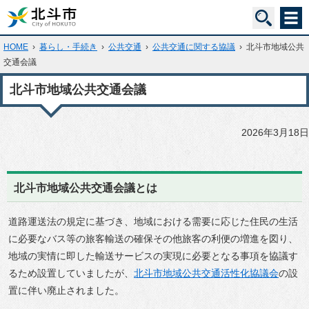
HOME
›
暮らし・手続き
›
公共交通
›
公共交通に関する協議
›
北斗市地域公共
交通会議
北斗市地域公共交通会議
2026年3月18日
北斗市地域公共交通会議とは
道路運送法の規定に基づき、地域における需要に応じた住民の生活
に必要なバス等の旅客輸送の確保その他旅客の利便の増進を図り、
地域の実情に即した輸送サービスの実現に必要となる事項を協議す
るため設置していましたが、
北斗市地域公共交通活性化協議会
の設
置に伴い廃止されました。