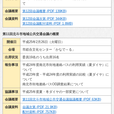
て
会議概要
第12回会議概要 (PDF 139KB)
会議資料
第12回会議次第 (PDF 344KB)
第12回会議配付資料 (PDF 1.8MB)
第11回北斗市地域公共交通会議の概要
開催日
平成25年2月26日（火曜日）
会場
市総合文化センター「かなで～る」
出席状況
委員19名のうち出席16名
報告事項
平成24年度南北市街地連絡バスの利用実績（夏ダイヤ）に
ついて
平成23年度・平成24年度の利用実績の比較（夏ダイヤ）に
ついて
南北市街地連絡バスOD調査結果について
協議事項
平成25年度夏・冬ダイヤの一部変更について
会議概要
第11回北斗市地域公共交通会議協議概要 (PDF 63KB)
会議資料
会議次第 (PDF 21.9KB)
配付資料 (PDF 757KB)