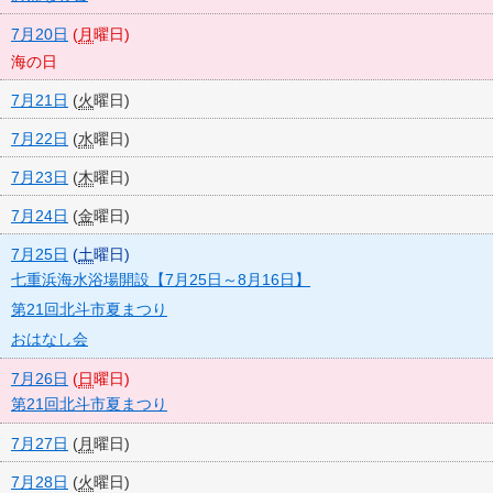
7月20日
(
月
曜日
)
海の日
7月21日
(
火
曜日
)
7月22日
(
水
曜日
)
7月23日
(
木
曜日
)
7月24日
(
金
曜日
)
7月25日
(
土
曜日
)
七重浜海水浴場開設【7月25日～8月16日】
第21回北斗市夏まつり
おはなし会
7月26日
(
日
曜日
)
第21回北斗市夏まつり
7月27日
(
月
曜日
)
7月28日
(
火
曜日
)