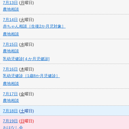
7月13日
(
月
曜日
)
農地相談
7月14日
(
火
曜日
)
赤ちゃん相談［生後2か月児対象］
農地相談
7月15日
(
水
曜日
)
農地相談
乳幼児健診[４か月児健診]
7月16日
(
木
曜日
)
乳幼児健診［1歳8か月児健診］
農地相談
7月17日
(
金
曜日
)
農地相談
7月18日
(
土
曜日
)
7月19日
(
日
曜日
)
おはなし会