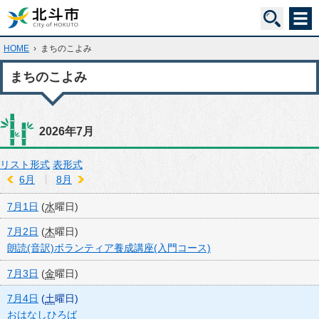
HOME
›
まちのこよみ
まちのこよみ
2026年7月
リスト形式
表形式
6月
8月
7月1日
(
水
曜日
)
7月2日
(
木
曜日
)
朗読(音訳)ボランティア養成講座(入門コース)
7月3日
(
金
曜日
)
7月4日
(
土
曜日
)
おはなしひろば