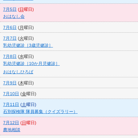
7月5日
(
日
曜日
)
おはなし会
7月6日
(
月
曜日
)
7月7日
(
火
曜日
)
乳幼児健診［3歳児健診］
7月8日
(
水
曜日
)
乳幼児健診［10か月児健診］
おはなしひろば
7月9日
(
木
曜日
)
7月10日
(
金
曜日
)
7月11日
(
土
曜日
)
石別探検隊 隊員募集（クイズラリー）
7月12日
(
日
曜日
)
農地相談