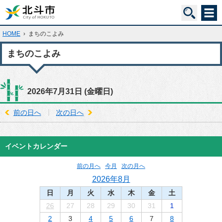
HOME
›
まちのこよみ
まちのこよみ
2026年7月31日
(金
曜日
)
前の日へ
次の日へ
イベントカレンダー
前の月へ
今月
次の月へ
2026年8月
日
月
火
水
木
金
土
26
27
28
29
30
31
1
2
3
4
5
6
7
8