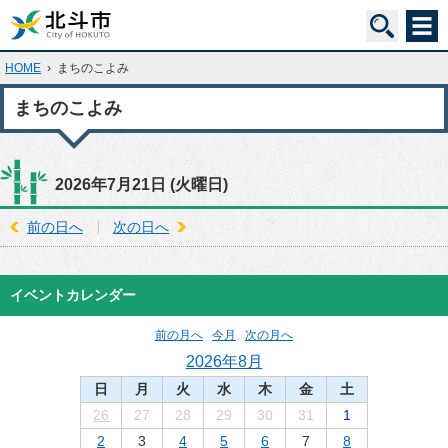
HOME
›
まちのこよみ
まちのこよみ
2026年7月21日
(火
曜日
)
前の日へ
次の日へ
イベントカレンダー
前の月へ
今月
次の月へ
2026年8月
日
月
火
水
木
金
土
26
27
28
29
30
31
1
2
3
4
5
6
7
8