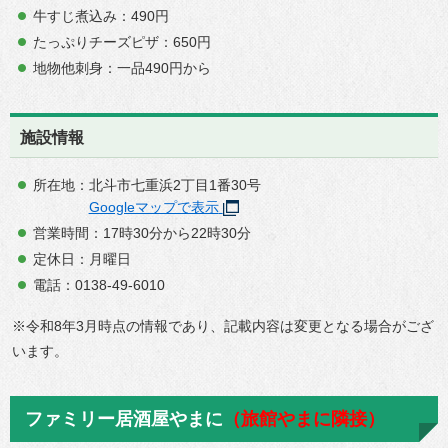
牛すじ煮込み：490円
たっぷりチーズピザ：650円
地物他刺身：一品490円から
施設情報
所在地：北斗市七重浜2丁目1番30号
Googleマップで表示
営業時間：17時30分から22時30分
定休日：月曜日
電話：0138-49-6010
※令和8年3月時点の情報であり、記載内容は変更となる場合がござ
います。
ファミリー居酒屋やまに
（旅館やまに隣接）