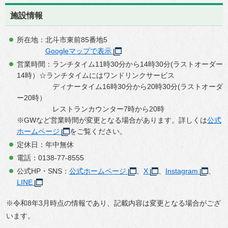
施設情報
所在地：北斗市東前85番地5
Googleマップで表示
営業時間：ランチタイム11時30分から14時30分(ラストオーダー
14時）☆ランチタイムにはワンドリンクサービス
ディナータイム16時30分から20時30分(ラストオーダ
ー20時）
レストランカウンター7時から20時
※GWなど営業時間が変更となる場合があります。詳しくは
公式
ホームページ
をご覧ください。
定休日：年中無休
電話：0138-77-8555
公式HP・SNS：
公式ホームページ
、
X
、
Instagram
、
LINE
※令和8年3月時点の情報であり、記載内容は変更となる場合がござ
います。