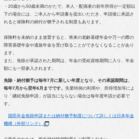
・20歳から50歳未満のかたで、本人・配偶者の前年所得が一定額以
下の場合には、ご本人から申請書を提出いただき、申請後に承認さ
れると保険料の納付が猶予される制度もあります。
保険料を未納のまま放置すると、将来の老齢基礎年金や万一の際の
障害基礎年金や遺族年金を受け取ることができなくなることがあり
ます。
また、免除が承認された期間は、年金の受給資格期間に入り、年金
額にも一部参入されます。
免除・納付猶予は毎年7月に新しい年度となり、その承認期間は、
毎年7月から翌年6月までです。
失業特例の利用や、所得増加等によ
り「継続免除申請」が該当にならない場合は毎年度申請が必要で
す。
国民年金免除申請または納付猶予制度について詳しくは日本年金
機構（外部リンク）
※学生のかたは、学生納付特例制度をご利用ください。