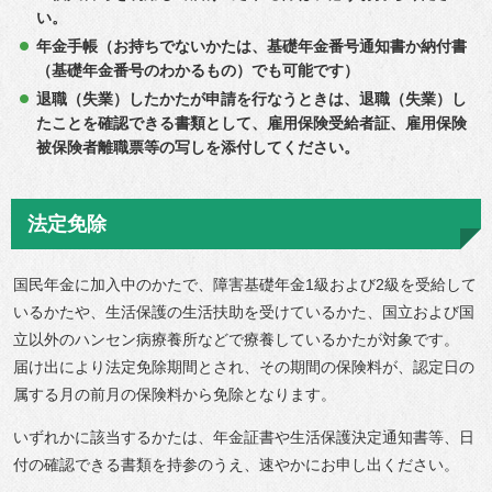
い。
年金手帳（お持ちでないかたは、基礎年金番号通知書か納付書
（基礎年金番号のわかるもの）でも可能です）
退職（失業）したかたが申請を行なうときは、退職（失業）し
たことを確認できる書類として、雇用保険受給者証、雇用保険
被保険者離職票等の写しを添付してください。
法定免除
国民年金に加入中のかたで、障害基礎年金1級および2級を受給して
いるかたや、生活保護の生活扶助を受けているかた、国立および国
立以外のハンセン病療養所などで療養しているかたが対象です。
届け出により法定免除期間とされ、その期間の保険料が、認定日の
属する月の前月の保険料から免除となります。
いずれかに該当するかたは、年金証書や生活保護決定通知書等、日
付の確認できる書類を持参のうえ、速やかにお申し出ください。