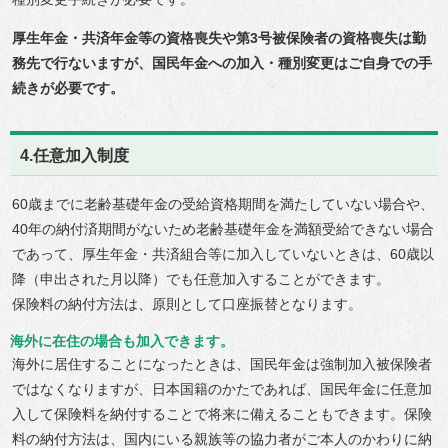
厚生年金・共済年金等の資格喪失や第3号被保険者の資格喪失は勤
務先で行ないますが、国民年金への加入・種別変更はご自身での手
続きが必要です。
4.任意加入制度
60歳までに老齢基礎年金の受給資格期間を満たしていない場合や、
40年の納付済期間がないため老齢基礎年金を満額受給できない場合
であって、厚生年金・共済組合等に加入していないときは、60歳以
降（申出された月以降）でも任意加入することができます。
保険料の納付方法は、原則として口座振替となります。
海外に在住の場合も加入できます。
海外に居住することになったときは、国民年金は強制加入被保険者
ではなくなりますが、日本国籍のかたであれば、国民年金に任意加
入して保険料を納付することで将来に備えることもできます。保険
料の納付方法は、国内にいる親族等の協力者がご本人のかわりに納