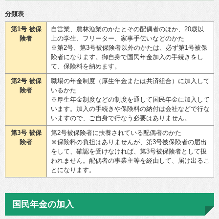
分類表
第1号 被保
自営業、農林漁業のかたとその配偶者のほか、20歳以
険者
上の学生、フリーター、家事手伝いなどのかた
※第2号、第3号被保険者以外のかたは、必ず第1号被保
険者になります。御自身で国民年金加入の手続きをし
て、保険料を納めます。
第2号 被保
職場の年金制度（厚生年金または共済組合）に加入して
険者
いるかた
※厚生年金制度などの制度を通して国民年金に加入して
います。加入の手続きや保険料の納付は会社などで行な
いますので、ご自身で行なう必要はありません。
第3号 被保
第2号被保険者に扶養されている配偶者のかた
険者
※保険料の負担はありませんが、第3号被保険者の届出
をして、確認を受けなければ、第3号被保険者として扱
われません。配偶者の事業主等を経由して、届け出るこ
とになります。
国民年金の加入