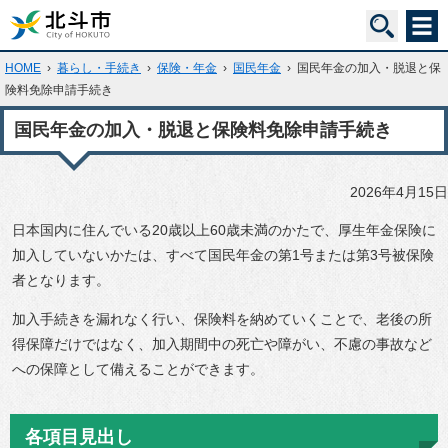
HOME
›
暮らし・手続き
›
保険・年金
›
国民年金
›
国民年金の加入・脱退と保
険料免除申請手続き
国民年金の加入・脱退と保険料免除申請手続き
2026年4月15日
日本国内に住んでいる20歳以上60歳未満のかたで、厚生年金保険に
加入していないかたは、すべて国民年金の第1号または第3号被保険
者となります。
加入手続きを漏れなく行い、保険料を納めていくことで、老後の所
得保障だけではなく、加入期間中の死亡や障がい、不慮の事故など
への保障として備えることができます。
各項目見出し