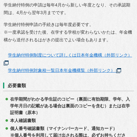
学生納付特例の申請は毎年4月から新しい年度となり、その承認期
間は、4月から翌年3月までです。
学生納付特例申請の手続きは毎年度必要です。
※一度承認を受けた後、在学する学校が変わらないかたは、年金機
構から送付されるはがきの提出でよい場合もあります。
学生納付特例制度について詳しくは日本年金機構（外部リンク）
学生納付特例対象校一覧日本年金機構覧（外部リンク）
必要書類
在学期間がわかる学生証のコピー（裏面に有効期限、学年、入
学年月日の記載がある場合は裏面のコピーを含む）または在学
証明書（原本）
本人確認書類
個人番号確認書類（マイナンバーカード、通知カード）
※個人番号を利用して届け出される際は、必ずお持ちくださ