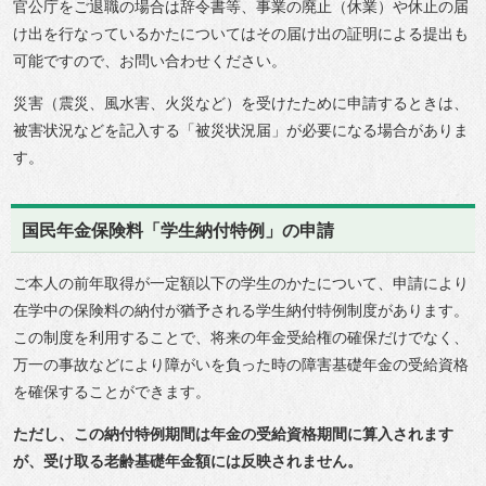
官公庁をご退職の場合は辞令書等、事業の廃止（休業）や休止の届
け出を行なっているかたについてはその届け出の証明による提出も
可能ですので、お問い合わせください。
災害（震災、風水害、火災など）を受けたために申請するときは、
被害状況などを記入する「被災状況届」が必要になる場合がありま
す。
国民年金保険料「学生納付特例」の申請
ご本人の前年取得が一定額以下の学生のかたについて、申請により
在学中の保険料の納付が猶予される学生納付特例制度があります。
この制度を利用することで、将来の年金受給権の確保だけでなく、
万一の事故などにより障がいを負った時の障害基礎年金の受給資格
を確保することができます。
ただし、この納付特例期間は年金の受給資格期間に算入されます
が、受け取る老齢基礎年金額には反映されません。