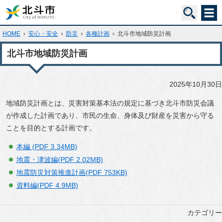
HOME
›
安心・安全
›
防災
›
各種計画
›
北斗市地域防災計画
北斗市地域防災計画
2025年10月30日
地域防災計画とは、災害対策基本法の規定に基づき北斗市防災会議
が作成した計画であり、市民の生命、身体及び財産を災害から守る
ことを目的とする計画です。
本編 (PDF 3.34MB)
地震・津波編(PDF 2.02MB)
地震防災対策推進計画(PDF 753KB)
資料編(PDF 4.9MB)
カテゴリー