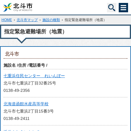
HOME
›
北斗市マップ
›
施設の種類
›
指定緊急避難場所（地震）
指定緊急避難場所（地震）
北斗市
施設名
住所
電話番号
七重浜住民センター れいんぼー
北斗市七重浜2丁目32番25号
0138-49-2356
北海道函館水産高等学校
北斗市七重浜2丁目15番3号
0138-49-2411