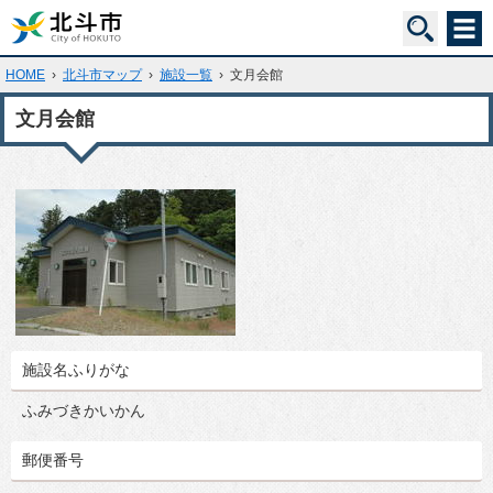
HOME
›
北斗市マップ
›
施設一覧
›
文月会館
文月会館
施設名ふりがな
ふみづきかいかん
郵便番号