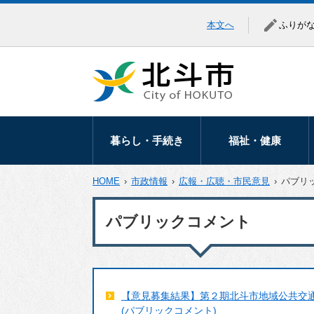
本文へ
ふりが
暮らし・手続き
福祉・健康
暮らしの相談
高齢者福祉
HOME
›
市政情報
›
広報・広聴・市民意見
›
パブリ
移住・定住
障がい福祉
パブリックコメント
届出・証明
医療助成
マイナンバー
健康づくり
税金
地域福祉
【意見募集結果】第２期北斗市地域公共交
保険・年金
生活保護・生活支
(パブリックコメント)