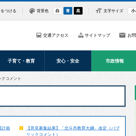
なをつける
背景色
白
青
黒
文字サイズ
小
交通アクセス
サイトマップ
お問
子育て・教育
安心・安全
市政情報
妊娠・出産
防災
市の紹介・概要
ックコメント
子どもの健康医療
災害
市長の部屋
子育て支援
防犯
ふるさと納税
学校・教育
救急・医療
北海道新幹線
交通安全
広報・広聴
通計画
【意見募集結果】「北斗市教育大綱」改定（パブ
北斗市議会
リックコメント）