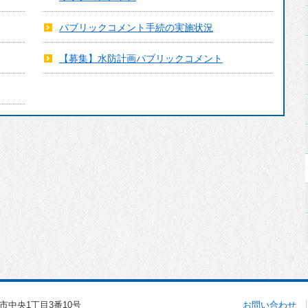
選挙
パブリックコメント手続の実施状況
主要な戦略・計画
【募集】水防計画パブリックコメント
行政改革
人事・採用情報
財政
統計
マイナンバー制度
個人情報保護
例規集
自衛官募集
北斗市中央1丁目3番10号
お問い合わせ