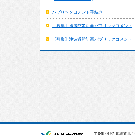
援
ごみ・リサイクル
パブリックコメント手続き
補助制度
環境・衛生
【募集】地域防災計画パブリックコメント
公共交通
【募集】津波避難計画パブリックコメント
コミュニティ
住まい・建築・河
川・道路
上下水道
情報化推進
多様な性の取り組
み
物価高騰等対策生
活支援事業
〒049-0192 北海道