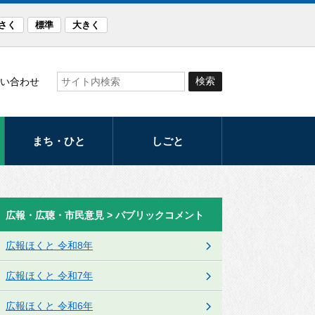
さく
標準
大きく
い合わせ
まち・ひと
しごと
観光
産業
まつり・イベント
労働支援
広報・広聴・市民意見 > パブリックコメント
スポーツ
発注計画
広報ほくと 令和8年
文化
入札・契約
広報ほくと 令和7年
音楽のまち・ほく
と
広報ほくと 令和6年