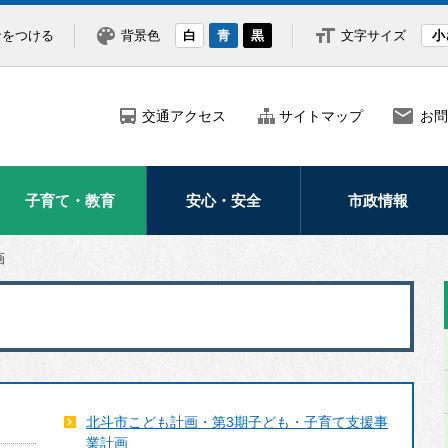
なをつける
背景色
白
青
黒
文字サイズ
小
交通アクセス
サイトマップ
お問
子育て・教育
安心・安全
市政情報
妊娠・出産
防災
市の紹介・概要
画
子どもの健康医療
災害
市長の部屋
子育て支援
防犯
ふるさと納税
学校・教育
救急・医療
北海道新幹線
交通安全
広報・広聴
北斗市こども計画・第3期子ども・子育て支援事
北斗市議会
業計画