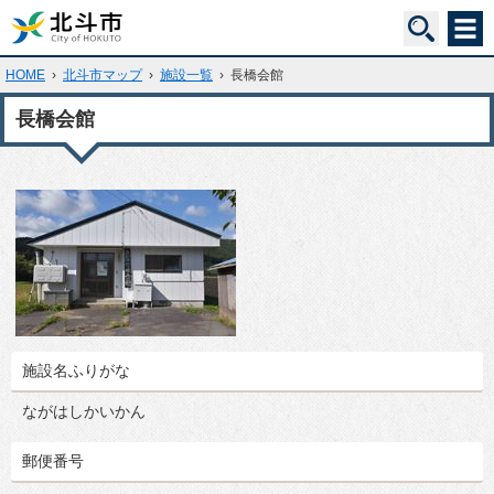
HOME
›
北斗市マップ
›
施設一覧
›
長橋会館
長橋会館
施設名ふりがな
ながはしかいかん
郵便番号