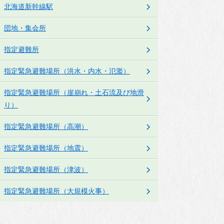
北海道新幹線駅
団地・集会所
指定避難所
指定緊急避難場所（洪水・内水・氾濫）
指定緊急避難場所（崖崩れ・土石流及び地滑
り）
指定緊急避難場所（高潮）
指定緊急避難場所（地震）
指定緊急避難場所（津波）
指定緊急避難場所（大規模火事）