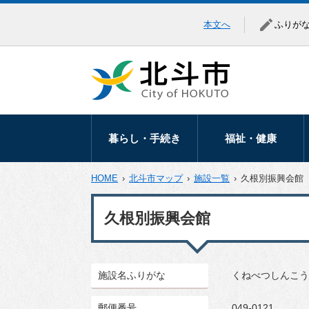
本文へ
ふりが
暮らし・手続き
福祉・健康
暮らしの相談
高齢者福祉
HOME
›
北斗市マップ
›
施設一覧
›
久根別振興会館
移住・定住
障がい福祉
久根別振興会館
届出・証明
医療助成
マイナンバー
健康づくり
施設名ふりがな
くねべつしんこう
税金
地域福祉
保険・年金
生活保護・生活支
郵便番号
049-0121