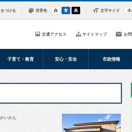
なをつける
背景色
白
青
黒
文字サイズ
小
交通アクセス
サイトマップ
お問
子育て・教育
安心・安全
市政情報
妊娠・出産
防災
市の紹介・概要
子どもの健康医療
災害
市長の部屋
子育て支援
防犯
ふるさと納税
学校・教育
救急・医療
北海道新幹線
かいかん
交通安全
広報・広聴
北斗市議会