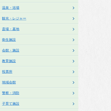
アクセスマップ
温泉・浴場
観光・レジャー
斎場・墓地
衛生施設
会館・施設
教育施設
投票所
地域会館
警察・消防
子育て施設