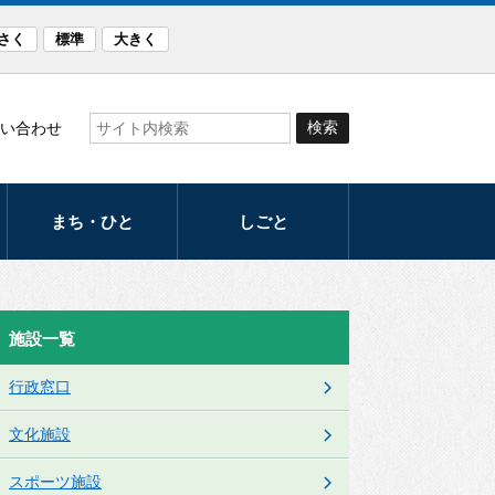
さく
標準
大きく
い合わせ
まち・ひと
しごと
観光
産業
まつり・イベント
労働支援
施設一覧
スポーツ
発注計画
行政窓口
文化
入札・契約
文化施設
音楽のまち・ほく
と
スポーツ施設