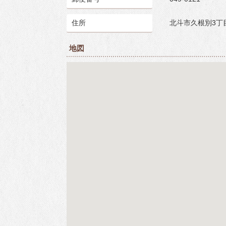
援
ごみ・リサイクル
住所
北斗市久根別3丁目
補助制度
環境・衛生
地図
公共交通
コミュニティ
住まい・建築・河
川・道路
上下水道
情報化推進
多様な性の取り組
み
物価高騰等対策生
活支援事業