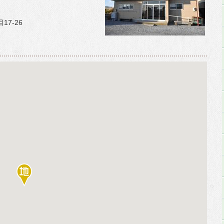
選挙
17-26
主要な戦略・計画
行政改革
人事・採用情報
財政
統計
マイナンバー制度
個人情報保護
例規集
自衛官募集