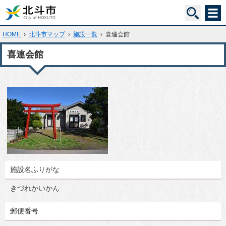
HOME
›
北斗市マップ
›
施設一覧
›
喜連会館
喜連会館
施設名ふりがな
きづれかいかん
郵便番号