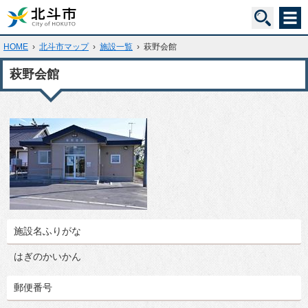
HOME
›
北斗市マップ
›
施設一覧
›
萩野会館
萩野会館
施設名ふりがな
はぎのかいかん
郵便番号